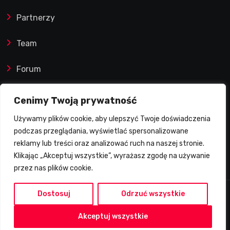
Partnerzy
Team
Forum
Reklamy i współprace
Cenimy Twoją prywatność
Używamy plików cookie, aby ulepszyć Twoje doświadczenia
Prawa autorskie
podczas przeglądania, wyświetlać spersonalizowane
reklamy lub treści oraz analizować ruch na naszej stronie.
Polityka Prywatności
Klikając „Akceptuj wszystkie”, wyrażasz zgodę na używanie
przez nas plików cookie.
Dostosuj
Odrzuć wszystkie
2026 © Żużlowy Degustator | Wszelkie prawa
Akceptuj wszystkie
zastrzeżone.