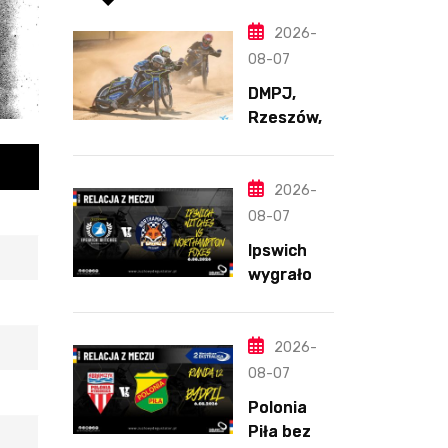
2026-
08-07
DMPJ,
Rzeszów,
część
szkolenio
wa,
2026-
5.06.2026
08-07
Ipswich
wygrało z
Northamp
ton
pomimo
2026-
straty
08-07
Nichollsa.
Polonia
Kosmiczny
Piła bez
mecz