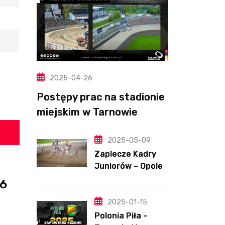
2025-04-26
Postępy prac na stadionie
miejskim w Tarnowie
(Wideo, foto)
2025-05-09
Zaplecze Kadry
Juniorów – Opole,
7.05.202
26
2025-01-15
Polonia Piła –