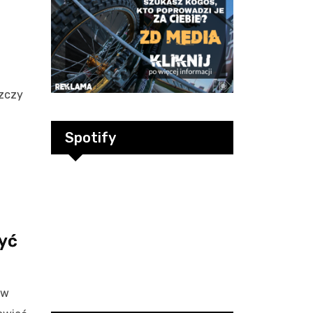
szczy
Spotify
zyć
 w