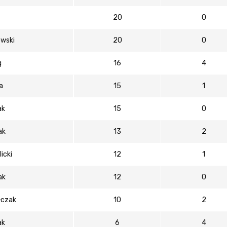
20
0
wski
20
0
g
16
4
a
15
1
ak
15
0
ak
13
2
icki
12
1
ak
12
0
łczak
10
2
ak
6
4