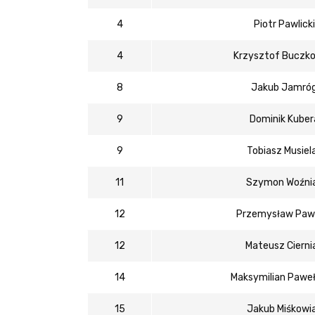
4
Piotr Pawlicki
4
Krzysztof Buczko
8
Jakub Jamró
9
Dominik Kuber
9
Tobiasz Musiel
11
Szymon Woźni
12
Przemysław Pawl
12
Mateusz Cierni
14
Maksymilian Pawe
15
Jakub Miśkowi