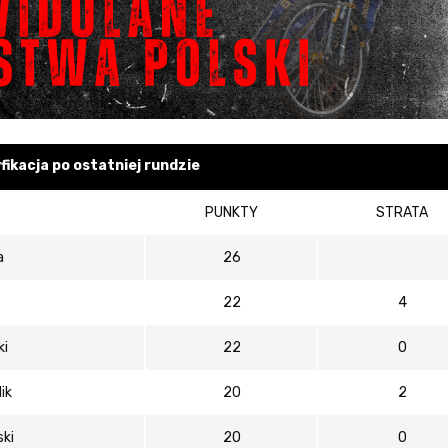
fikacja po ostatniej rundzie
fikacja po ostatniej rundzie
PUNKTY
STRATA
a
26
22
4
ki
22
0
ik
20
2
ki
20
0