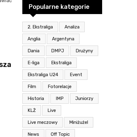
awiać
Popularne kategorie
2. Ekstraliga
Analiza
Anglia
Argentyna
Dania
DMPJ
Drużyny
E-liga
Ekstraliga
sza
Ekstraliga U24
Event
Film
Fotorelacje
Historia
IMP
Juniorzy
KLŻ
Live
Live meczowy
Miniżużel
News
Off Topic