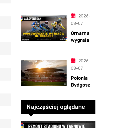
szans w
Ellisa
Bydgoszcz
y. „Gryfy”
2026-
z
08-07
dwunasty
Örnarna
m
wygrała
zwycięstw
rundę
em
zasadnicz
ą. Debiut
2026-
Tondera w
08-07
10. kolejce
Polonia
Bydgoszcz
– Polonia
Piła,
6.08.2026
Najczęściej oglądane