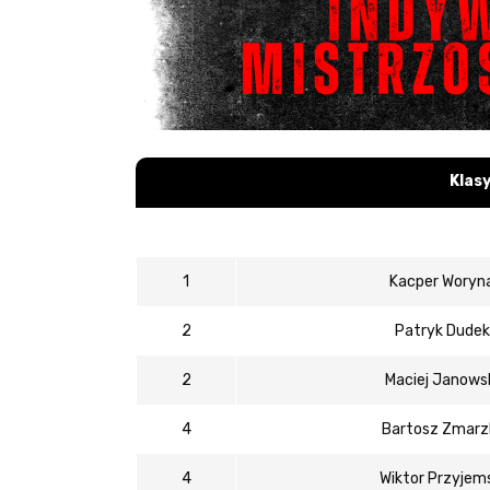
Klasy
Klasy
1
Kacper Woryn
2
Patryk Dudek
2
Maciej Janows
4
Bartosz Zmarzl
4
Wiktor Przyjems