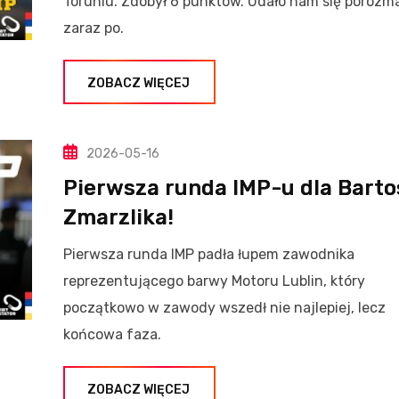
Toruniu. Zdobył 6 punktów. Udało nam się porozm
zaraz po.
ZOBACZ WIĘCEJ
2026-05-16
Pierwsza runda IMP-u dla Barto
Zmarzlika!
Pierwsza runda IMP padła łupem zawodnika
reprezentującego barwy Motoru Lublin, który
początkowo w zawody wszedł nie najlepiej, lecz
końcowa faza.
ZOBACZ WIĘCEJ