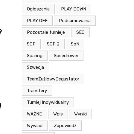
Ogłoszenia
PLAY DOWN
PLAY OFF
Podsumowania
?
Pozostałe turnieje
SEC
SGP
SGP 2
SoN
Sparing
Speedrower
Szwecja
TeamŻużlowyDegustator
Transfery
Turniej Indywidualny
ą
WAŻNE
Wpis
Wyniki
Wywiad
Zapowiedź