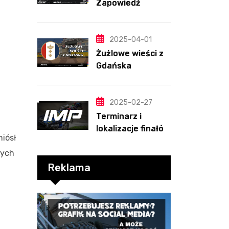
Zapowiedź
sezonu | SKŁADY
ANALIZA I
PRZEWIDYWANIA
2025-04-01
2025
Żużlowe wieści z
Gdańska
2025-02-27
Terminarz i
lokalizacje finałów
niósł
Indywidualnych
Mistrzostw Polski
wych
Reklama