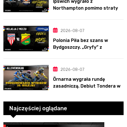
Ipswich wygrało z
Northampton pomimo straty
Nichollsa. Kosmiczny mecz
Ellisa
2026-08-07
Polonia Piła bez szans w
Bydgoszczy. „Gryfy” z
dwunastym zwycięstwem
2026-08-07
Örnarna wygrała rundę
zasadniczą. Debiut Tondera w
10. kolejce
Najczęściej oglądane