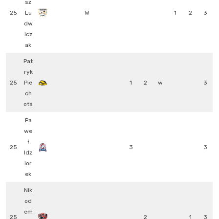
sz
25
Lu
W
1
2
3
dw
icz
ak
Pat
ryk
25
Pie
1
2
w
3
ch
ota
Pa
we
ł
25
3
3
Idz
ior
ek
Nik
od
em
25
2
1
3