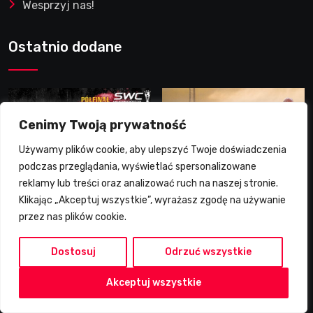
Wesprzyj nas!
Ostatnio dodane
Cenimy Twoją prywatność
Używamy plików cookie, aby ulepszyć Twoje doświadczenia
podczas przeglądania, wyświetlać spersonalizowane
reklamy lub treści oraz analizować ruch na naszej stronie.
Klikając „Akceptuj wszystkie”, wyrażasz zgodę na używanie
przez nas plików cookie.
2026-08-07
2026-08-07
Dania w finale DPŚ.
DMPJ, Rzeszów, część
Dostosuj
Odrzuć wszystkie
Zaskakujący przebieg
szkoleniowa, 5.06.2026
półfinału na Bikernieku
Akceptuj wszystkie
ZD Media