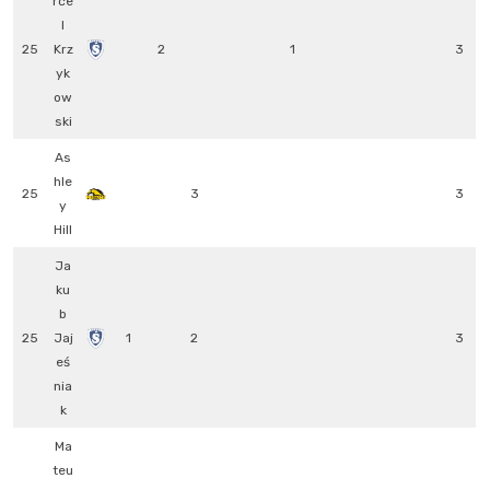
rce
l
25
Krz
2
1
3
yk
ow
ski
As
hle
25
3
3
y
Hill
Ja
ku
b
25
Jaj
1
2
3
eś
nia
k
Ma
teu