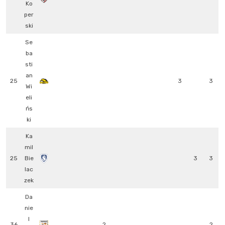
Ko
per
ski
Se
ba
sti
an
25
3
3
Wi
eli
ńs
ki
Ka
mil
25
Bie
3
3
lac
zek
Da
nie
l
36
2
2