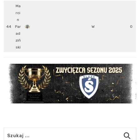
Ma
rci
n
44
Par
W
0
ad
ziń
ski