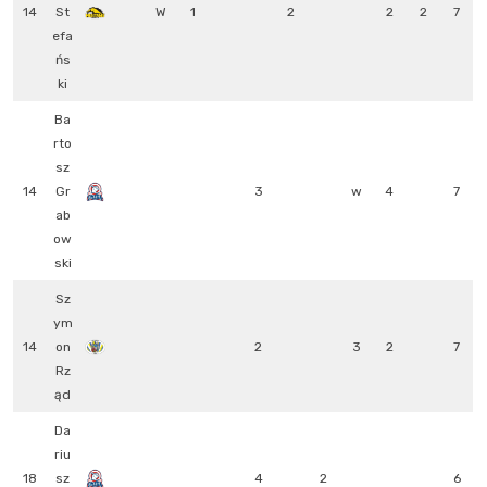
14
St
W
1
2
2
2
7
efa
ńs
ki
Ba
rto
sz
14
Gr
3
w
4
7
ab
ow
ski
Sz
ym
14
on
2
3
2
7
Rz
ąd
Da
riu
18
sz
4
2
6