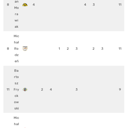
an
8
4
4
3
11
Mo
ra
wi
ak
Mic
hał
8
Ro
1
2
3
2
3
11
dz
eń
Ba
rto
sz
11
Fry
2
4
3
9
ck
ow
ski
Mic
hał