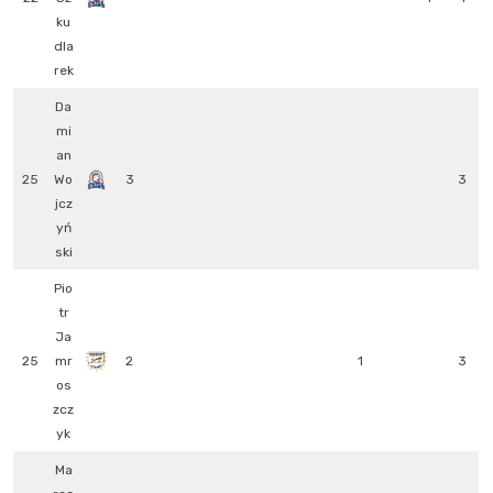
ku
dla
rek
Da
mi
an
25
Wo
3
3
jcz
yń
ski
Pio
tr
Ja
25
mr
2
1
3
os
zcz
yk
Ma