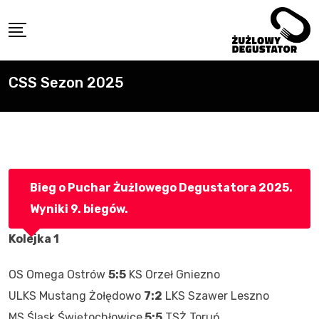
Skip
to
content
CSS Sezon 2025
Bieg o Puchar Żużlowego Degustatora 2025.
Wyniki 9. biegów.
Kolejka 1
OS Omega Ostrów
5:5
KS Orzeł Gniezno
ULKS Mustang Żołędowo
7:2
LKS Szawer Leszno
MS Śląsk Świętochłowice
5:5
TSŻ Toruń