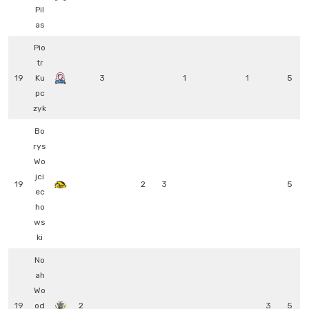
Pil
as
Pio
tr
19
Ku
3
1
1
5
pc
zyk
Bo
rys
Wo
jci
19
2
3
5
ec
ho
ws
ki
No
ah
Wo
19
od
2
3
5