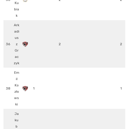
Ku
bia
k
Ark
adi
us
36
z
2
2
Gr
ac
zyk
Em
il
Ko
38
1
1
zło
ws
ki
Ja
ku
b