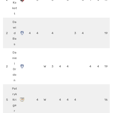
Ko
kot
t
Da
wi
2
d
4
4
4
3
4
19
Ba
s
Da
nie
l
2
W
3
4
4
4
4
19
Or
do
n
Pat
ryk
5
Kri
4
W
4
4
4
16
ge
r