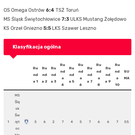
OS Omega Ostrów
6:4
TSŻ Toruń
MS Śląsk Świętochłowice
7:3
ULKS Mustang Żołędowo
KS Orzeł Gniezno
5:5
LKS Szawer Leszno
Klasyfikacja ogólna
Ru
Ru
Ru
Ru
Ru
Ru
Ru
Ru
Ru
Ru
nd
nd
nd
nd
SU
nd
nd
nd
nd
nd
nd
a
a
a
a
MA
a 1
a 2
a 3
a 5
a 7
a 9
4
6
8
10
MS
Ślą
sk
Św
1
ięt
5
6
2
7
4
5
7
6
6
7
55
oc