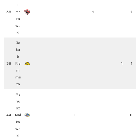
l
38
Mo
1
1
ra
ws
ki
Ja
ku
b
38
Kla
1
1
m
me
th
Ma
riu
sz
44
Mał
T
0
ko
ws
ki