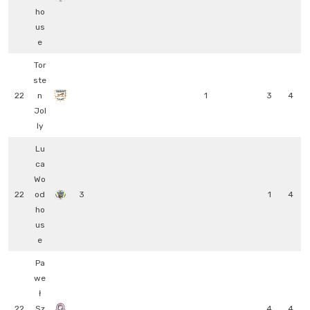
ho
us
e
Tor
ste
22
n
1
3
4
Jol
ly
Lu
ca
Wo
22
od
3
1
4
ho
us
e
Pa
we
ł
22
Sz
4
4