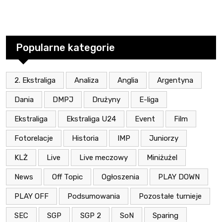
Popularne kategorie
2. Ekstraliga
Analiza
Anglia
Argentyna
Dania
DMPJ
Drużyny
E-liga
Ekstraliga
Ekstraliga U24
Event
Film
Fotorelacje
Historia
IMP
Juniorzy
KLŻ
Live
Live meczowy
Miniżużel
News
Off Topic
Ogłoszenia
PLAY DOWN
PLAY OFF
Podsumowania
Pozostałe turnieje
SEC
SGP
SGP 2
SoN
Sparing