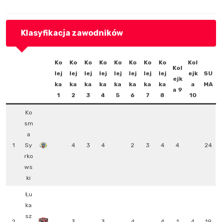
Klasyfikacja zawodników
Ko
Ko
Ko
Ko
Ko
Ko
Ko
Ko
Kol
Kol
lej
lej
lej
lej
lej
lej
lej
lej
ejk
SU
ejk
ka
ka
ka
ka
ka
ka
ka
ka
a
MA
a 9
1
2
3
4
5
6
7
8
10
Ko
sm
a
1
Sy
4
3
4
2
3
4
4
24
rko
ws
ki
Łu
ka
sz
2
3
3
4
4
1
4
19