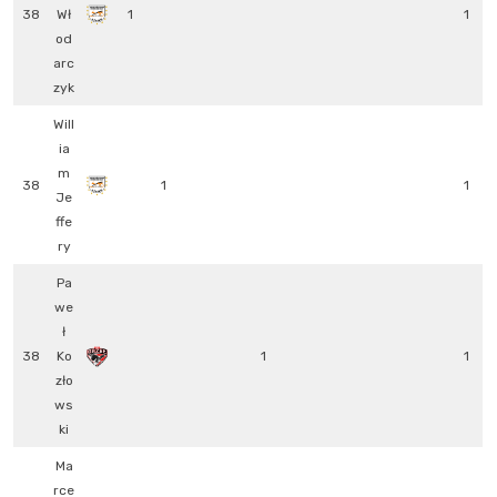
38
Wł
1
1
od
arc
zyk
Will
ia
m
38
1
1
Je
ffe
ry
Pa
we
ł
38
Ko
1
1
zło
ws
ki
Ma
rce