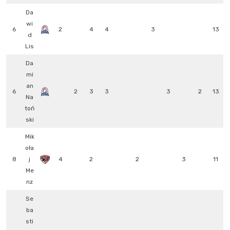
Da
wi
6
2
4
4
3
13
d
Lis
Da
mi
an
6
2
3
3
3
2
13
Na
toń
ski
Mik
oła
8
j
4
2
2
3
11
Me
nz
Se
ba
sti