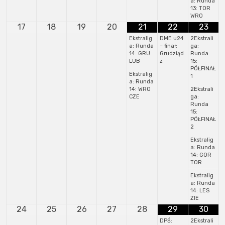
a: Runda
13: TOR
WRO
17
18
19
20
21
22
23
Ekstralig
DME u24
2Ekstrali
a: Runda
– finał:
ga:
14: GRU
Grudziąd
Runda
LUB
z
15:
PÓŁFINAŁ
Ekstralig
1
a: Runda
14: WRO
2Ekstrali
CZE
ga:
Runda
15:
PÓŁFINAŁ
2
Ekstralig
a: Runda
14: GOR
TOR
Ekstralig
a: Runda
14: LES
ZIE
24
25
26
27
28
29
30
DPŚ:
2Ekstrali