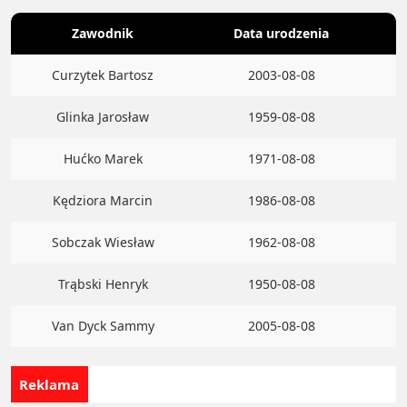
Zawodnik
Data urodzenia
Curzytek Bartosz
2003-08-08
Glinka Jarosław
1959-08-08
Hućko Marek
1971-08-08
Kędziora Marcin
1986-08-08
Sobczak Wiesław
1962-08-08
Trąbski Henryk
1950-08-08
Van Dyck Sammy
2005-08-08
Reklama
Chciałbyś 