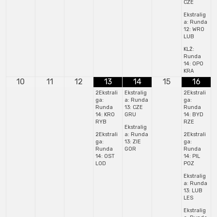
CZE
Ekstralig
a: Runda
12: WRO
LUB
KLŻ:
Runda
14: OPO
KRA
10
11
12
13
14
15
16
2Ekstrali
Ekstralig
2Ekstrali
ga:
a: Runda
ga:
Runda
13: CZE
Runda
14: KRO
GRU
14: BYD
RYB
RZE
Ekstralig
2Ekstrali
a: Runda
2Ekstrali
ga:
13: ZIE
ga:
Runda
GOR
Runda
14: OST
14: PIL
LOD
POZ
Ekstralig
a: Runda
13: LUB
LES
Ekstralig