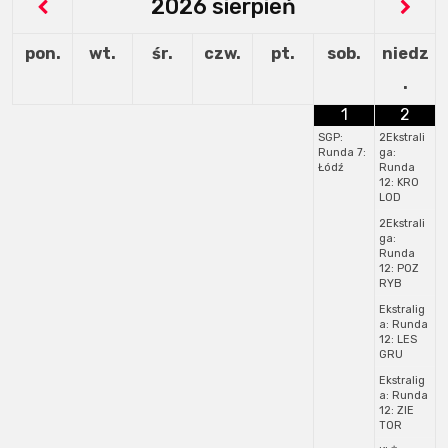
2026
sierpień
pon.
wt.
śr.
czw.
pt.
sob.
niedz
.
1
2
SGP:
2Ekstrali
Runda 7:
ga:
Łódź
Runda
12: KRO
LOD
2Ekstrali
ga:
Runda
12: POZ
RYB
Ekstralig
a: Runda
12: LES
GRU
Ekstralig
a: Runda
12: ZIE
TOR