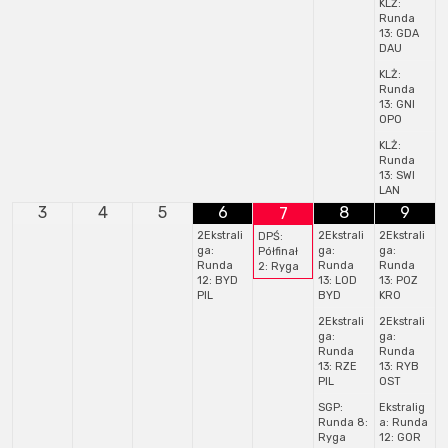
KLŻ:
Runda
13: GDA
DAU
KLŻ:
Runda
13: GNI
OPO
KLŻ:
Runda
13: SWI
LAN
3
4
5
6
8
9
7
2Ekstrali
2Ekstrali
2Ekstrali
DPŚ:
ga:
ga:
ga:
Półfinał
Runda
Runda
Runda
2: Ryga
12: BYD
13: LOD
13: POZ
PIL
BYD
KRO
2Ekstrali
2Ekstrali
ga:
ga:
Runda
Runda
13: RZE
13: RYB
PIL
OST
SGP:
Ekstralig
Runda 8:
a: Runda
Ryga
12: GOR