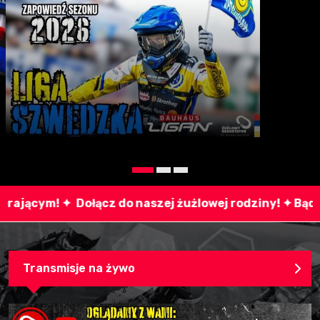
zej żużlowej rodziny! ✦ Bądź z nami na YouTube i For
Transmisje na żywo