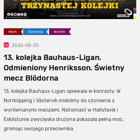
Wpis
Szwecja
Wyniki
2026-08-05
13. kolejka Bauhaus-Ligan.
Odmieniony Henriksson. Świetny
mecz Blödorna
13. kolejka Bauhaus-Ligan opiewała w konrasty. W
Norrköpping i Västervik mieliśmy do czynienia z
wyrównanymi meczami. Natomiast w Hallstavik i
Eskilstunie zwycięska drużyna pokazała pełną moc,
gromiąc swojego przeciwnika.