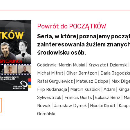
Powrót do POCZĄTKÓW
Seria, w której poznajemy począt
zainteresowania żużlem znanyc
środowisku osób.
Gościnnie: Marcin Musiał | Krzysztof Dziamski |
Michał Mitrut |
Oliver Berntzon | Daria Jagodzka
Rafał Gurgulewicz | Mateusz Dziopa | Max Dilger
Filip Rudanacja | Marcin Kuźbicki | Adam | Kinga
Sylwestrzak | Francis Gusts | Łukasz Benz | Ma
Nowak | Jarosław Dymek | Nicolai Klindt | Kacp
Gomólski