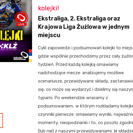
kolejki!
Ekstraliga, 2. Ekstraliga oraz
Krajowa Liga Żużlowa w jednym
miejscu
Cykl zapowiedzi i podsumowań kolejki to miejs
gdzie wspólnie przechodzimy przez cały żużl
tydzień. Przed każdą kolejką omawiamy
nadchodzące mecze: analizujemy możliwe
scenariusze, przewidywane składy, zastanaw
się, co może się wydarzyć i dzielimy się naszy
typami. Po weekendzie wracamy z
podsumowaniem, w którym rozkładamy kolejk
czynniki pierwsze: omawiamy wyniki, najważni
momenty, niespodzianki i to, co poszło zgodn
(lub nie) z naszymi przewidywaniami. W składzi