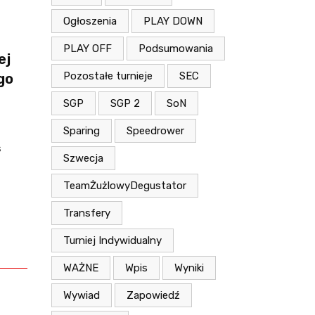
Ogłoszenia
PLAY DOWN
PLAY OFF
Podsumowania
ej
Pozostałe turnieje
SEC
go
SGP
SGP 2
SoN
Sparing
Speedrower
s
Szwecja
TeamŻużlowyDegustator
Transfery
Turniej Indywidualny
WAŻNE
Wpis
Wyniki
Wywiad
Zapowiedź