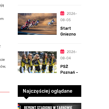
Ligan.
ponownie
ują
Odmienion
zwycięski
y
2026-
sem
Henriksso
08-05
n. Świetny
Start
mecz
Gniezno –
Blödorna
Kolejarz
Opole,
z
2.08.2026
2026-
-2
08-04
cie
PSŻ
nów,
Poznań –
ROW
Rybnik,
2.08.2026
Najczęściej oglądane
-3