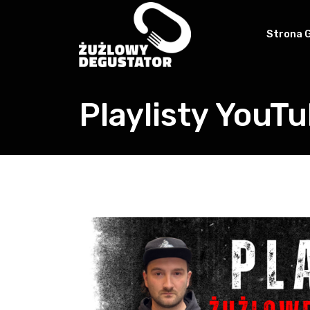
Strona 
Playlisty YouT