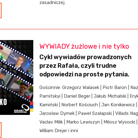
zasadniczej.
WYWIADY żużlowe i nie tylko
Cykl wywiadów prowadzonych
przez Rafała, czyli trudne
odpowiedzi na proste pytania.
Gościnnie: Grzegorz Walasek | Piotr Baron | Naz
Parnitskyi | Daniel Beger | Jakub Michalski | Ery
Kamiński | Norbert Kościuch | Jan Konikiewicz |
Jarosław Dymek | Paweł Szałapski | Villads Nage
Vaclav Milik | Marko Lewiszyn | Miłosz Wysocki |
William Drejer i inni