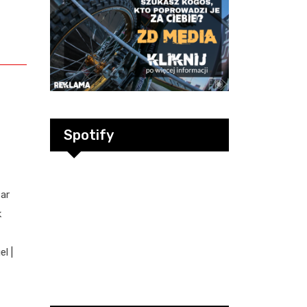
Spotify
ar
k
l |