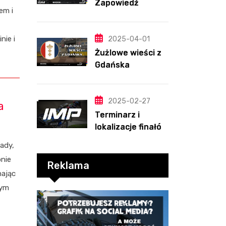
Zapowiedź
em i
sezonu | SKŁADY
ANALIZA I
PRZEWIDYWANIA
nie i
2025-04-01
2025
Żużlowe wieści z
Gdańska
2025-02-27
a
Terminarz i
lokalizacje finałów
Indywidualnych
ady,
Mistrzostw Polski
nie
Reklama
nając
nym