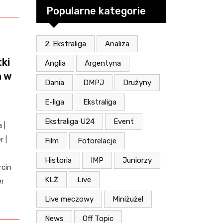
Popularne kategorie
2. Ekstraliga
Analiza
ki
Anglia
Argentyna
h w
Dania
DMPJ
Drużyny
E-liga
Ekstraliga
Ekstraliga U24
Event
 |
 |
Film
Fotorelacje
Historia
IMP
Juniorzy
rcin
KLŻ
Live
er
Live meczowy
Miniżużel
News
Off Topic