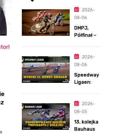
2026-
08-06
DMPJ,
Półfinał –
Runda 2,
tor!
Bydgoszcz
,
2026-
5.08.2026
08-06
Speedway
Ligaen:
Sønderjyll
ie
and Elite
az
Speedway
2026-
nie
08-05
zwalnia
13. kolejka
tempa.
Bauhaus-
je
Lider