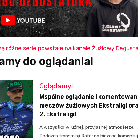
są różne serie powstałe na kanale Żużlowy Degusta
amy do oglądania!
Oglądamy!
Wspólne oglądanie i komentowan
meczów żużlowych Ekstraligi or
2. Ekstraligi!
A wszystko w luźnej, przyjaznej atmosferze.
Podczas transmisji Rafał na bieżąco komentu