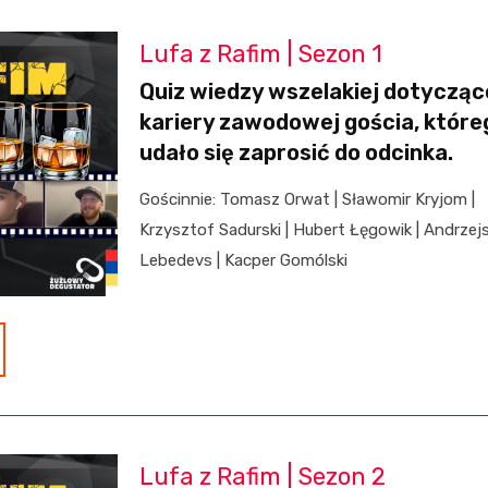
Lufa z Rafim | Sezon 1
Quiz wiedzy wszelakiej dotycząc
kariery zawodowej gościa, które
udało się zaprosić do odcinka.
Gościnnie:
Tomasz Orwat | Sławomir Kryjom |
Krzysztof Sadurski |
Hubert Łęgowik | Andrzej
Lebedevs | Kacper Gomólski
Lufa z Rafim | Sezon 2