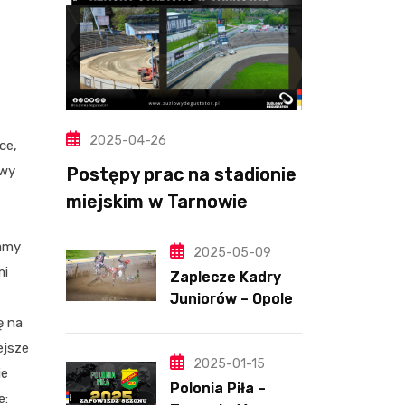
2025-04-26
ce,
owy
Postępy prac na stadionie
miejskim w Tarnowie
(Wideo, foto)
iamy
2025-05-09
mi
Zaplecze Kadry
Juniorów – Opole,
7.05.202
ę na
ejsze
2025-01-15
ie
Polonia Piła –
e: