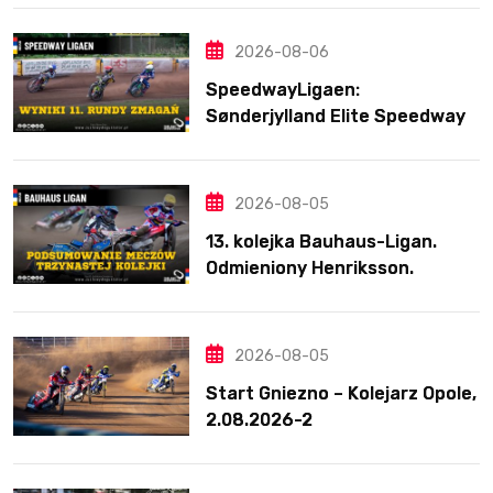
2026-08-06
SpeedwayLigaen:
Sønderjylland Elite Speedway
nie zwalnia tempa. Lider
ponownie zwycięski
2026-08-05
13. kolejka Bauhaus-Ligan.
Odmieniony Henriksson.
Świetny mecz Blödorna
2026-08-05
Start Gniezno – Kolejarz Opole,
2.08.2026-2