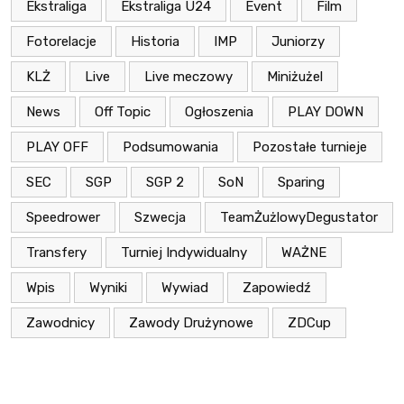
Ekstraliga
Ekstraliga U24
Event
Film
Fotorelacje
Historia
IMP
Juniorzy
KLŻ
Live
Live meczowy
Miniżużel
News
Off Topic
Ogłoszenia
PLAY DOWN
PLAY OFF
Podsumowania
Pozostałe turnieje
SEC
SGP
SGP 2
SoN
Sparing
Speedrower
Szwecja
TeamŻużlowyDegustator
Transfery
Turniej Indywidualny
WAŻNE
Wpis
Wyniki
Wywiad
Zapowiedź
Zawodnicy
Zawody Drużynowe
ZDCup