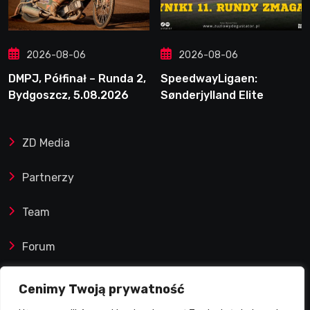
2026-08-06
2026-08-06
DMPJ, Półfinał – Runda 2,
SpeedwayLigaen:
Bydgoszcz, 5.08.2026
Sønderjylland Elite
Speedway nie zwalnia
tempa. Lider ponownie
ZD Media
zwycięski
Partnerzy
Team
Forum
Reklamy i współprace
Cenimy Twoją prywatność