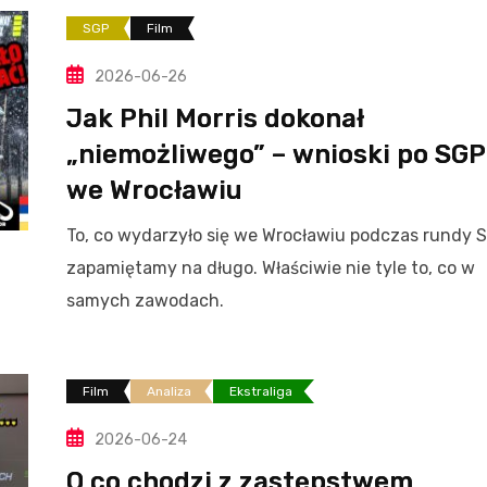
SGP
Film
2026-06-26
Jak Phil Morris dokonał
„niemożliwego” – wnioski po SGP
we Wrocławiu
To, co wydarzyło się we Wrocławiu podczas rundy 
zapamiętamy na długo. Właściwie nie tyle to, co w
samych zawodach.
Film
Analiza
Ekstraliga
2026-06-24
O co chodzi z zastępstwem