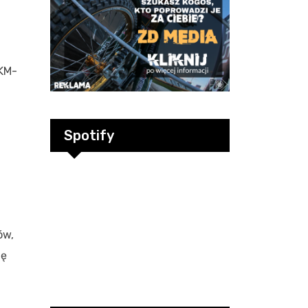
GKM-
Spotify
ów,
nę