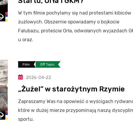
Startu, Orła i GKM?
W tym filmie pochylamy się nad protestami kibiców
żużlowych. Obszernie opowiadamy o bojkocie
Falubazu, proteście Orła, odwołanych wyjazdach 
u oraz.
Film
Off Topic
2026-04-22
„Żużel” w starożytnym Rzymie
Zapraszamy Was na opowieść o wyścigach rydwan
które w dużej mierze przypominają naszą dyscypli
sportu.