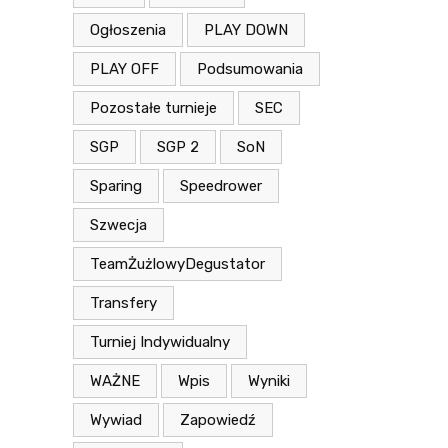
Ogłoszenia
PLAY DOWN
PLAY OFF
Podsumowania
Pozostałe turnieje
SEC
SGP
SGP 2
SoN
Sparing
Speedrower
Szwecja
TeamŻużlowyDegustator
Transfery
Turniej Indywidualny
WAŻNE
Wpis
Wyniki
Wywiad
Zapowiedź