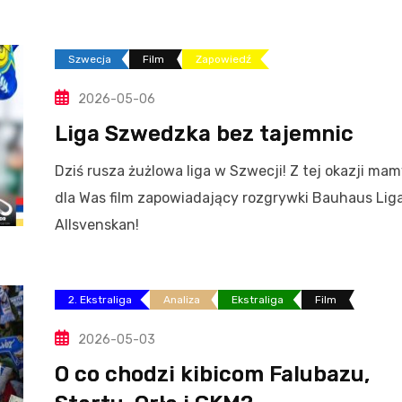
Szwecja
Film
Zapowiedź
2026-05-06
Liga Szwedzka bez tajemnic
Dziś rusza żużlowa liga w Szwecji! Z tej okazji ma
dla Was film zapowiadający rozgrywki Bauhaus Liga
Allsvenskan!
2. Ekstraliga
Analiza
Ekstraliga
Film
2026-05-03
O co chodzi kibicom Falubazu,