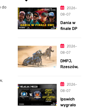
e do
2026-
08-07
Dania w
finale DPŚ.
Zaskakują
cy
przebieg
2026-
półfinału
08-07
na
DMPJ,
Bikernieku
Rzeszów,
część
szkolenio
w,
wa,
2026-
5.06.2026
08-07
Ipswich
wygrało z