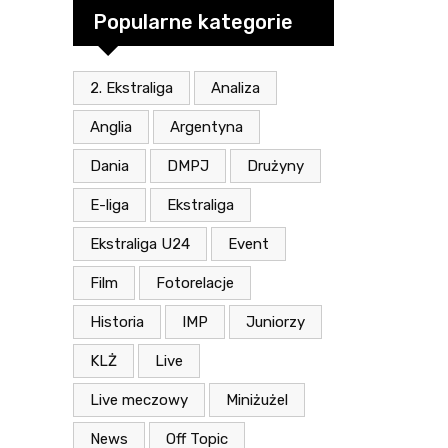
Popularne kategorie
2. Ekstraliga
Analiza
Anglia
Argentyna
Dania
DMPJ
Drużyny
E-liga
Ekstraliga
Ekstraliga U24
Event
Film
Fotorelacje
Historia
IMP
Juniorzy
KLŻ
Live
Live meczowy
Miniżużel
News
Off Topic