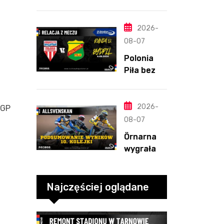
Northamp
ton
pomimo
2026-
straty
08-07
Nichollsa.
Polonia
Kosmiczny
Piła bez
mecz
szans w
Ellisa
Bydgoszcz
y. „Gryfy”
2026-
SGP
z
08-07
dwunasty
Örnarna
m
wygrała
zwycięstw
rundę
em
zasadnicz
ą. Debiut
Najczęściej oglądane
Tondera w
10. kolejce