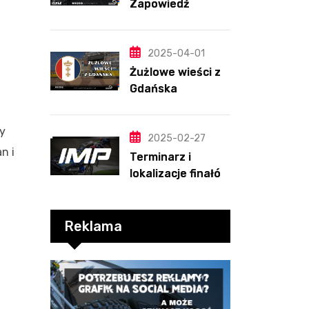
Zapowiedź
sezonu | SKŁADY
ANALIZA I
PRZEWIDYWANIA
2025-04-01
2025
Żużlowe wieści z
Gdańska
my
2025-02-27
n i
Terminarz i
lokalizacje finałów
Indywidualnych
Mistrzostw Polski
Reklama