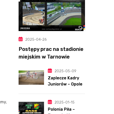
2025-04-26
Postępy prac na stadionie
miejskim w Tarnowie
(Wideo, foto)
2025-05-09
Zaplecze Kadry
Juniorów – Opole,
7.05.202
źmy,
2025-01-15
Polonia Piła –