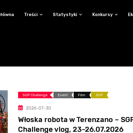
Główna
Treści
Statystyki
Konkursy
Ek
SGP Challenge
Event
Film
SGP
2026-07-30
Włoska robota w Terenzano – SG
Challenge vlog, 23-26.07.2026