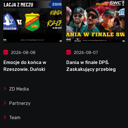
2026-08-08
2026-08-07
Emocje do końca w
Dania w finale DPŚ.
Rzeszowie. Duński
Zaskakujący przebieg
dynamit podporą Polonii.
półfinału na Bikernieku
Świetny Pickering
ZD Media
Partnerzy
Team