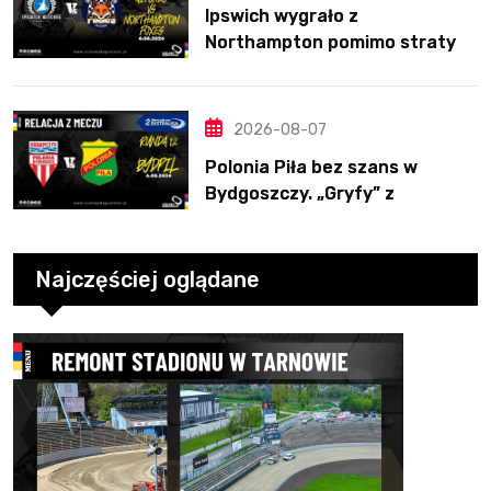
Ipswich wygrało z
Northampton pomimo straty
Nichollsa. Kosmiczny mecz
Ellisa
2026-08-07
Polonia Piła bez szans w
Bydgoszczy. „Gryfy” z
dwunastym zwycięstwem
Najczęściej oglądane