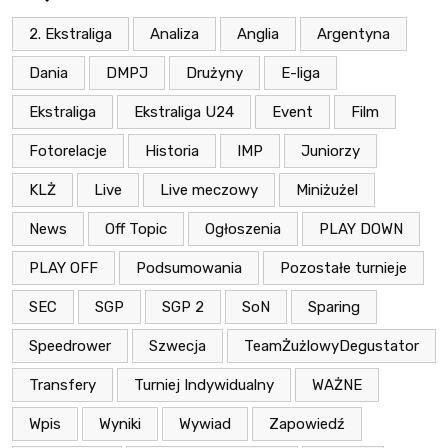
2. Ekstraliga
Analiza
Anglia
Argentyna
Dania
DMPJ
Drużyny
E-liga
Ekstraliga
Ekstraliga U24
Event
Film
Fotorelacje
Historia
IMP
Juniorzy
KLŻ
Live
Live meczowy
Miniżużel
News
Off Topic
Ogłoszenia
PLAY DOWN
PLAY OFF
Podsumowania
Pozostałe turnieje
SEC
SGP
SGP 2
SoN
Sparing
Speedrower
Szwecja
TeamŻużlowyDegustator
Transfery
Turniej Indywidualny
WAŻNE
Wpis
Wyniki
Wywiad
Zapowiedź