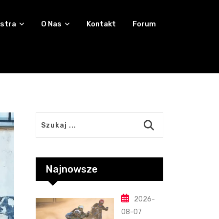
stra
O Nas
Kontakt
Forum
Najnowsze
2026-
08-07