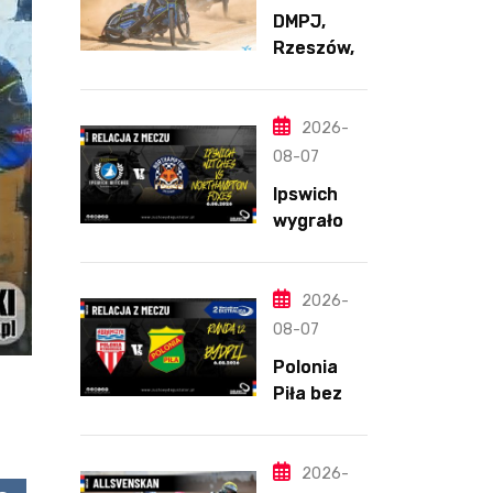
DMPJ,
Rzeszów,
część
szkolenio
wa,
2026-
5.06.2026
08-07
Ipswich
wygrało z
Northamp
ton
pomimo
2026-
straty
08-07
Nichollsa.
Polonia
Kosmiczny
Piła bez
mecz
szans w
Ellisa
Bydgoszcz
y. „Gryfy”
2026-