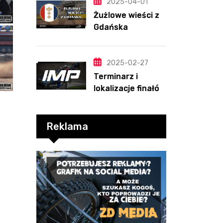
PRZEWIDYWANIA
2025-04-01
2025
Żużlowe wieści z
Gdańska
2025-02-27
Terminarz i
lokalizacje finałów
Indywidualnych
Mistrzostw Polski
Reklama