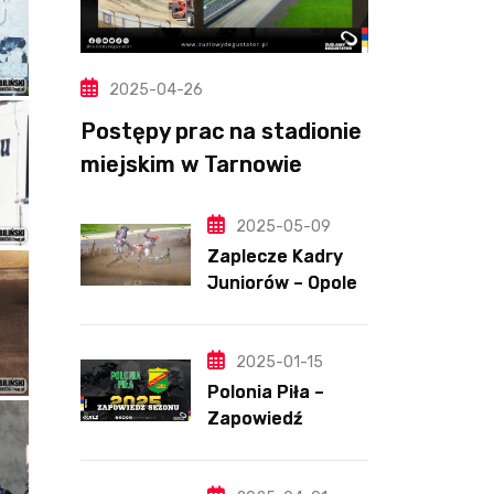
2025-04-26
Postępy prac na stadionie
miejskim w Tarnowie
(Wideo, foto)
2025-05-09
Zaplecze Kadry
Juniorów – Opole,
7.05.202
2025-01-15
Polonia Piła –
Zapowiedź
sezonu | SKŁADY
ANALIZA I