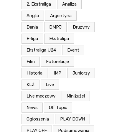
2. Ekstraliga
Analiza
Anglia
Argentyna
Dania
DMPJ
Drużyny
E-liga
Ekstraliga
Ekstraliga U24
Event
Film
Fotorelacje
Historia
IMP
Juniorzy
KLŻ
Live
Live meczowy
Miniżużel
News
Off Topic
Ogłoszenia
PLAY DOWN
PLAY OFF
Podsumowania