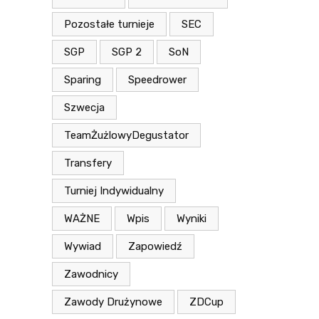
Pozostałe turnieje
SEC
SGP
SGP 2
SoN
Sparing
Speedrower
Szwecja
TeamŻużlowyDegustator
Transfery
Turniej Indywidualny
WAŻNE
Wpis
Wyniki
Wywiad
Zapowiedź
Zawodnicy
Zawody Drużynowe
ZDCup