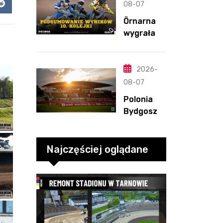
z
08-07
app
Reddit
dwunasty
Örnarna
m
wygrała
zwycięstw
rundę
em
zasadnicz
ą. Debiut
2026-
Tondera w
08-07
10. kolejce
Polonia
Bydgoszcz
– Polonia
Piła,
6.08.2026
Najczęściej oglądane