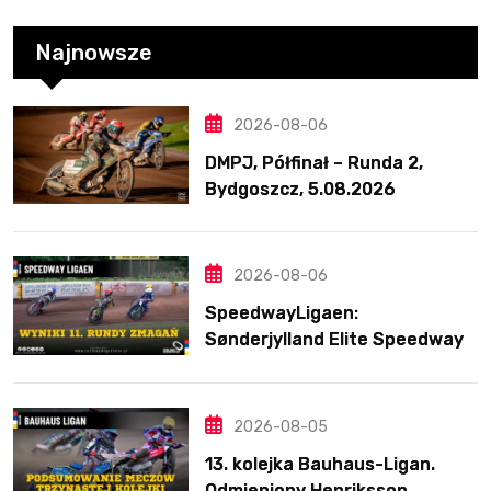
Najnowsze
2026-08-06
DMPJ, Półfinał – Runda 2,
Bydgoszcz, 5.08.2026
2026-08-06
SpeedwayLigaen:
Sønderjylland Elite Speedway
nie zwalnia tempa. Lider
ponownie zwycięski
2026-08-05
13. kolejka Bauhaus-Ligan.
Odmieniony Henriksson.