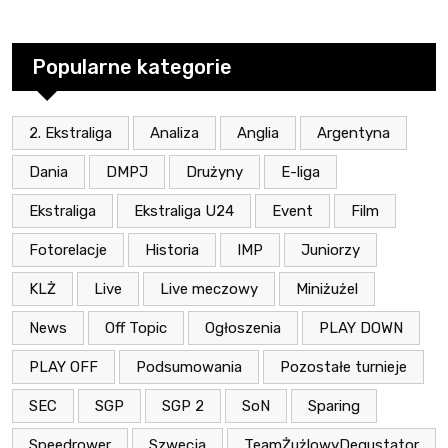
Popularne kategorie
2. Ekstraliga
Analiza
Anglia
Argentyna
Dania
DMPJ
Drużyny
E-liga
Ekstraliga
Ekstraliga U24
Event
Film
Fotorelacje
Historia
IMP
Juniorzy
KLŻ
Live
Live meczowy
Miniżużel
News
Off Topic
Ogłoszenia
PLAY DOWN
PLAY OFF
Podsumowania
Pozostałe turnieje
SEC
SGP
SGP 2
SoN
Sparing
Speedrower
Szwecja
TeamŻużlowyDegustator