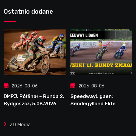
Ostatnio dodane
2026-08-06
2026-08-06
DMPJ, Półfinał – Runda 2,
SpeedwayLigaen:
Bydgoszcz, 5.08.2026
Sønderjylland Elite
Speedway nie zwalnia
tempa. Lider ponownie
ZD Media
zwycięski