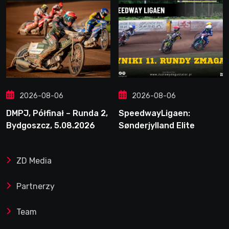
2026-08-06
2026-08-06
DMPJ, Półfinał – Runda 2,
SpeedwayLigaen:
Bydgoszcz, 5.08.2026
Sønderjylland Elite
Speedway nie zwalnia
tempa. Lider ponownie
ZD Media
zwycięski
Partnerzy
Team