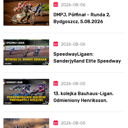
2026-08-06
DMPJ, Półfinał – Runda 2,
Bydgoszcz, 5.08.2026
2026-08-06
SpeedwayLigaen:
Sønderjylland Elite Speedway
nie zwalnia tempa. Lider
ponownie zwycięski
2026-08-05
13. kolejka Bauhaus-Ligan.
Odmieniony Henriksson.
Świetny mecz Blödorna
2026-08-05