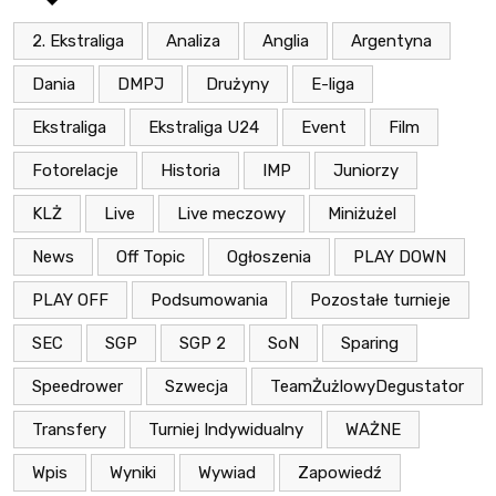
2. Ekstraliga
Analiza
Anglia
Argentyna
Dania
DMPJ
Drużyny
E-liga
Ekstraliga
Ekstraliga U24
Event
Film
Fotorelacje
Historia
IMP
Juniorzy
KLŻ
Live
Live meczowy
Miniżużel
News
Off Topic
Ogłoszenia
PLAY DOWN
PLAY OFF
Podsumowania
Pozostałe turnieje
SEC
SGP
SGP 2
SoN
Sparing
Speedrower
Szwecja
TeamŻużlowyDegustator
Transfery
Turniej Indywidualny
WAŻNE
Wpis
Wyniki
Wywiad
Zapowiedź