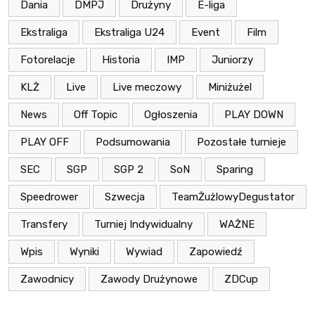
Dania
DMPJ
Drużyny
E-liga
Ekstraliga
Ekstraliga U24
Event
Film
Fotorelacje
Historia
IMP
Juniorzy
KLŻ
Live
Live meczowy
Miniżużel
News
Off Topic
Ogłoszenia
PLAY DOWN
PLAY OFF
Podsumowania
Pozostałe turnieje
SEC
SGP
SGP 2
SoN
Sparing
Speedrower
Szwecja
TeamŻużlowyDegustator
Transfery
Turniej Indywidualny
WAŻNE
Wpis
Wyniki
Wywiad
Zapowiedź
Zawodnicy
Zawody Drużynowe
ZDCup