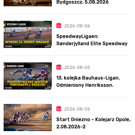
Bydgoszcz, 5.08.2026
2026-08-06
SpeedwayLigaen:
Sønderjylland Elite Speedway
nie zwalnia tempa. Lider
ponownie zwycięski
2026-08-05
13. kolejka Bauhaus-Ligan.
Odmieniony Henriksson.
Świetny mecz Blödorna
2026-08-05
Start Gniezno – Kolejarz Opole,
2.08.2026-2