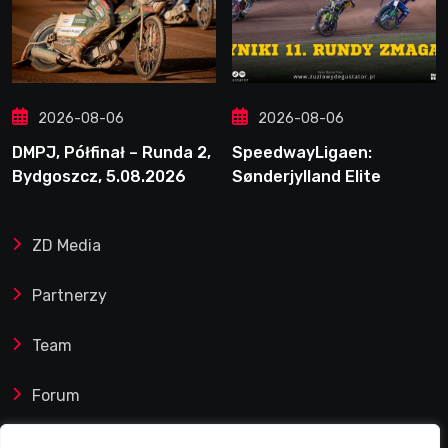
2026-08-06
2026-08-06
DMPJ, Półfinał – Runda 2,
SpeedwayLigaen:
Bydgoszcz, 5.08.2026
Sønderjylland Elite
Speedway nie zwalnia
tempa. Lider ponownie
ZD Media
zwycięski
Partnerzy
Team
Forum
Reklamy i współprace