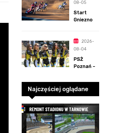
Henriksso
08-05
n. Świetny
Start
mecz
Gniezno –
Blödorna
Kolejarz
Opole,
2.08.2026
2026-
-2
08-04
PSŻ
Poznań –
ROW
Rybnik,
2.08.2026
Najczęściej oglądane
-3