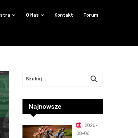
stra
O Nas
Kontakt
Forum
Najnowsze
2026-
08-06