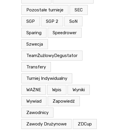
Pozostałe turnieje
SEC
SGP
SGP 2
SoN
Sparing
Speedrower
Szwecja
TeamŻużlowyDegustator
Transfery
Turniej Indywidualny
WAŻNE
Wpis
Wyniki
Wywiad
Zapowiedź
Zawodnicy
Zawody Drużynowe
ZDCup