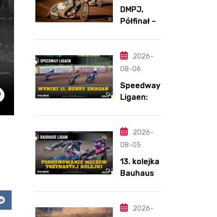
DMPJ,
Półfinał –
Runda 2,
Bydgoszcz
,
2026-
5.08.2026
08-06
Speedway
Ligaen:
Sønderjyll
and Elite
Speedway
2026-
nie
08-05
zwalnia
13. kolejka
tempa.
Bauhaus-
Lider
Ligan.
ponownie
Odmienion
zwycięski
app
Reddit
y
2026-