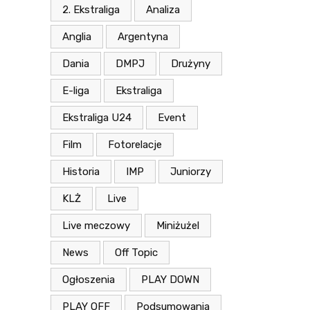
2. Ekstraliga
Analiza
Anglia
Argentyna
Dania
DMPJ
Drużyny
E-liga
Ekstraliga
Ekstraliga U24
Event
Film
Fotorelacje
Historia
IMP
Juniorzy
KLŻ
Live
Live meczowy
Miniżużel
News
Off Topic
Ogłoszenia
PLAY DOWN
PLAY OFF
Podsumowania