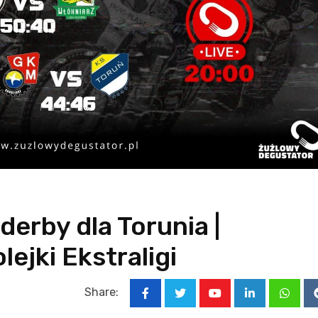
 derby dla Torunia |
ejki Ekstraligi
Share:
Youtube
LinkedIn
Whats