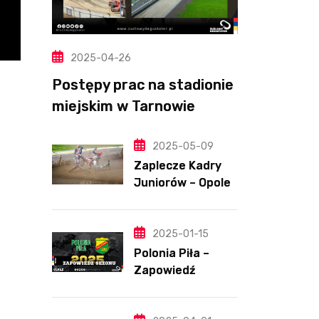
2025-04-26
Postępy prac na stadionie
miejskim w Tarnowie
(Wideo, foto)
2025-05-09
Zaplecze Kadry
Juniorów – Opole,
7.05.202
2025-01-15
Polonia Piła –
Zapowiedź
sezonu | SKŁADY
ANALIZA I