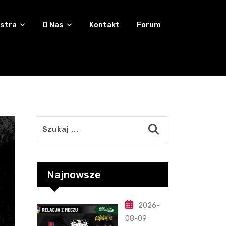
stra
O Nas
Kontakt
Forum
Najnowsze
2026-
08-09