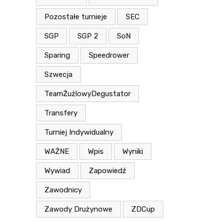
Pozostałe turnieje
SEC
SGP
SGP 2
SoN
Sparing
Speedrower
Szwecja
TeamŻużlowyDegustator
Transfery
Turniej Indywidualny
WAŻNE
Wpis
Wyniki
Wywiad
Zapowiedź
Zawodnicy
Zawody Drużynowe
ZDCup