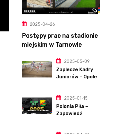
2025-04-26
Postępy prac na stadionie
miejskim w Tarnowie
(Wideo, foto)
2025-05-09
Zaplecze Kadry
Juniorów – Opole,
7.05.202
2025-01-15
Polonia Piła –
Zapowiedź
sezonu | SKŁADY
ANALIZA I