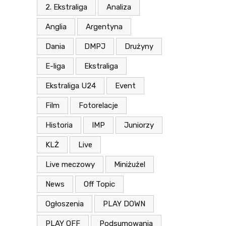
2. Ekstraliga
Analiza
Anglia
Argentyna
Dania
DMPJ
Drużyny
E-liga
Ekstraliga
Ekstraliga U24
Event
Film
Fotorelacje
Historia
IMP
Juniorzy
KLŻ
Live
Live meczowy
Miniżużel
News
Off Topic
Ogłoszenia
PLAY DOWN
PLAY OFF
Podsumowania