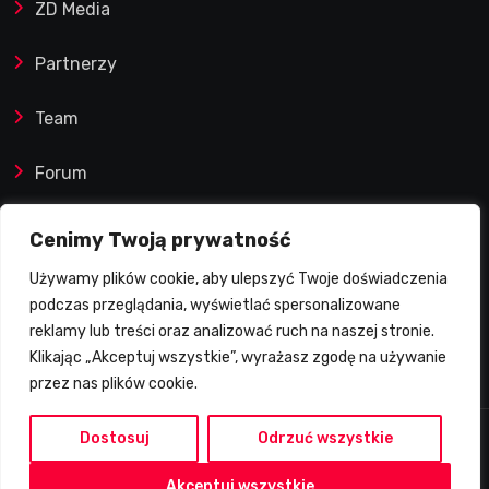
ZD Media
Partnerzy
Team
Forum
Reklamy i współprace
Cenimy Twoją prywatność
Używamy plików cookie, aby ulepszyć Twoje doświadczenia
Prawa autorskie
podczas przeglądania, wyświetlać spersonalizowane
reklamy lub treści oraz analizować ruch na naszej stronie.
Polityka Prywatności
Klikając „Akceptuj wszystkie”, wyrażasz zgodę na używanie
przez nas plików cookie.
Dostosuj
Odrzuć wszystkie
2026 © Żużlowy Degustator | Wszelkie prawa
Akceptuj wszystkie