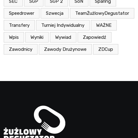
SEC
SGP
SGP 2
SoN
Sparing
Speedrower
Szwecja
TeamŻużlowyDegustator
Transfery
Turniej Indywidualny
WAŻNE
Wpis
Wyniki
Wywiad
Zapowiedź
Zawodnicy
Zawody Drużynowe
ZDCup