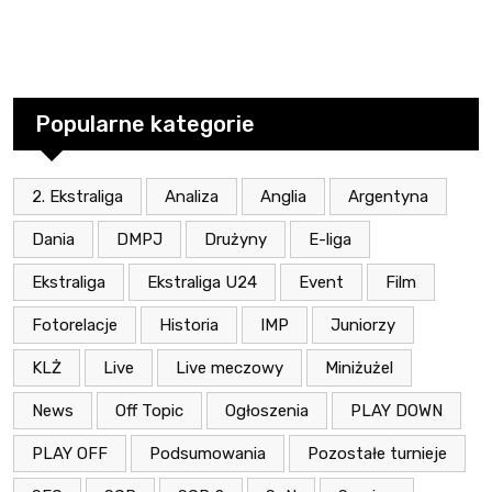
Popularne kategorie
2. Ekstraliga
Analiza
Anglia
Argentyna
Dania
DMPJ
Drużyny
E-liga
Ekstraliga
Ekstraliga U24
Event
Film
Fotorelacje
Historia
IMP
Juniorzy
KLŻ
Live
Live meczowy
Miniżużel
News
Off Topic
Ogłoszenia
PLAY DOWN
PLAY OFF
Podsumowania
Pozostałe turnieje