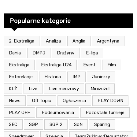
Popularne kategorie
2. Ekstraliga
Analiza
Anglia
Argentyna
Dania
DMPJ
Drużyny
E-liga
Ekstraliga
Ekstraliga U24
Event
Film
Fotorelacje
Historia
IMP
Juniorzy
KLŻ
Live
Live meczowy
Miniżużel
News
Off Topic
Ogłoszenia
PLAY DOWN
PLAY OFF
Podsumowania
Pozostałe turnieje
SEC
SGP
SGP 2
SoN
Sparing
Speedrower
Szwecja
TeamŻużlowyDegustator