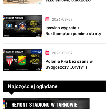
szkoleniowa, 5.06.2026
2026-08-07
Ipswich wygrało z
Northampton pomimo straty
Nichollsa. Kosmiczny mecz
Ellisa
2026-08-07
Polonia Piła bez szans w
Bydgoszczy. „Gryfy” z
dwunastym zwycięstwem
Najczęściej oglądane