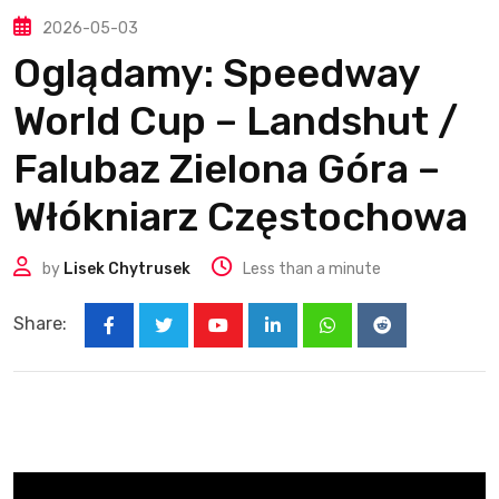
2026-05-03
Oglądamy: Speedway
World Cup – Landshut /
Falubaz Zielona Góra –
Włókniarz Częstochowa
by
Lisek Chytrusek
Less than a minute
Share:
Youtube
LinkedIn
Whatsapp
Reddit