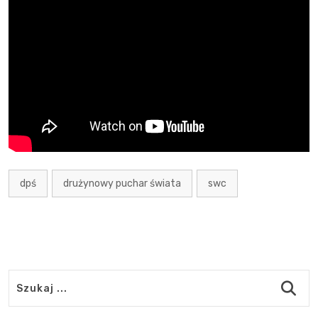
dpś
drużynowy puchar świata
swc