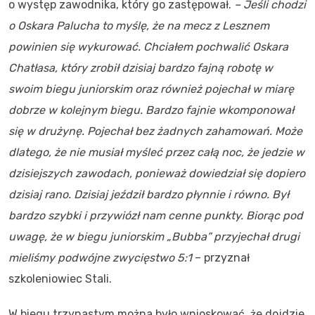
o występ zawodnika, który go zastępował.
– Jeśli chodzi
o Oskara Palucha to myślę, że na mecz z Lesznem
powinien się wykurować. Chciałem pochwalić Oskara
Chatłasa, który zrobił dzisiaj bardzo fajną robotę w
swoim biegu juniorskim oraz również pojechał w miarę
dobrze w kolejnym biegu. Bardzo fajnie wkomponował
się w drużynę. Pojechał bez żadnych zahamowań. Może
dlatego, że nie musiał myśleć przez całą noc, że jedzie w
dzisiejszych zawodach, ponieważ dowiedział się dopiero
dzisiaj rano. Dzisiaj jeździł bardzo płynnie i równo. Był
bardzo szybki i przywiózł nam cenne punkty. Biorąc pod
uwagę, że w biegu juniorskim „Bubba” przyjechał drugi
mieliśmy podwójne zwycięstwo 5:1
– przyznał
szkoleniowiec Stali.
W biegu trzynastym można było wnioskować, że dojdzie