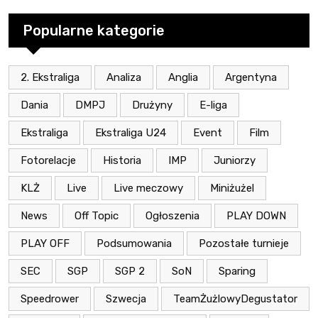
Popularne kategorie
2. Ekstraliga
Analiza
Anglia
Argentyna
Dania
DMPJ
Drużyny
E-liga
Ekstraliga
Ekstraliga U24
Event
Film
Fotorelacje
Historia
IMP
Juniorzy
KLŻ
Live
Live meczowy
Miniżużel
News
Off Topic
Ogłoszenia
PLAY DOWN
PLAY OFF
Podsumowania
Pozostałe turnieje
SEC
SGP
SGP 2
SoN
Sparing
Speedrower
Szwecja
TeamŻużlowyDegustator