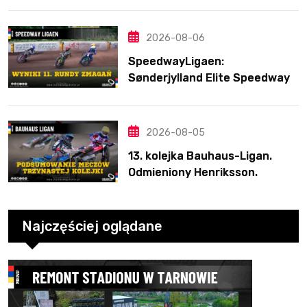
2026-08-06
SpeedwayLigaen:
Sønderjylland Elite Speedway
nie zwalnia tempa. Lider
ponownie zwycięski
2026-08-05
13. kolejka Bauhaus-Ligan.
Odmieniony Henriksson.
Świetny mecz Blödorna
Najczęściej oglądane