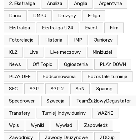
2. Ekstraliga
Analiza
Anglia
Argentyna
Dania
DMPJ
Drużyny
E-liga
Ekstraliga
Ekstraliga U24
Event
Film
Fotorelacje
Historia
IMP
Juniorzy
KLŻ
Live
Live meczowy
Miniżużel
News
Off Topic
Ogłoszenia
PLAY DOWN
PLAY OFF
Podsumowania
Pozostałe turnieje
SEC
SGP
SGP 2
SoN
Sparing
Speedrower
Szwecja
TeamŻużlowyDegustator
Transfery
Turniej Indywidualny
WAŻNE
Wpis
Wyniki
Wywiad
Zapowiedź
Zawodnicy
Zawody Drużynowe
ZDCup