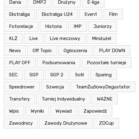
Dania
DMPJ
Drużyny
E-liga
Ekstraliga
Ekstraliga U24
Event
Film
Fotorelacje
Historia
IMP
Juniorzy
KLŻ
Live
Live meczowy
Miniżużel
News
Off Topic
Ogłoszenia
PLAY DOWN
PLAY OFF
Podsumowania
Pozostałe turnieje
SEC
SGP
SGP 2
SoN
Sparing
Speedrower
Szwecja
TeamŻużlowyDegustator
Transfery
Turniej Indywidualny
WAŻNE
Wpis
Wyniki
Wywiad
Zapowiedź
Zawodnicy
Zawody Drużynowe
ZDCup