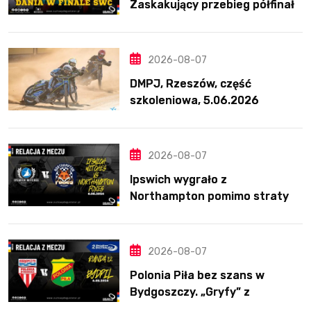
Zaskakujący przebieg półfinału
na Bikernieku
2026-08-07
DMPJ, Rzeszów, część
szkoleniowa, 5.06.2026
2026-08-07
Ipswich wygrało z
Northampton pomimo straty
Nichollsa. Kosmiczny mecz
Ellisa
2026-08-07
Polonia Piła bez szans w
Bydgoszczy. „Gryfy” z
dwunastym zwycięstwem