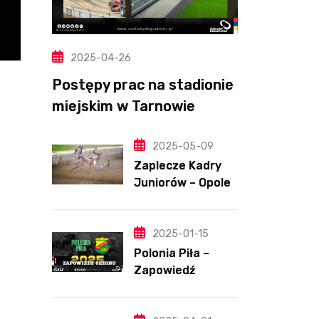
2025-04-26
Postępy prac na stadionie
miejskim w Tarnowie
(Wideo, foto)
2025-05-09
Zaplecze Kadry
Juniorów – Opole,
7.05.202
2025-01-15
Polonia Piła –
Zapowiedź
sezonu | SKŁADY
ANALIZA I