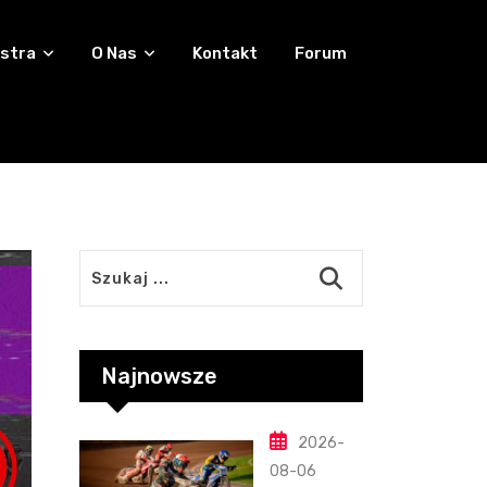
stra
O Nas
Kontakt
Forum
Najnowsze
2026-
08-06