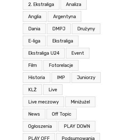
2. Ekstraliga
Analiza
Anglia
Argentyna
Dania
DMPJ
Drużyny
E-liga
Ekstraliga
Ekstraliga U24
Event
Film
Fotorelacje
Historia
IMP
Juniorzy
KLŻ
Live
Live meczowy
Miniżużel
News
Off Topic
Ogłoszenia
PLAY DOWN
PLAY OFF
Podsumowania