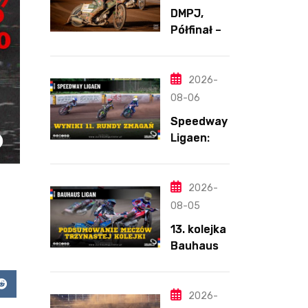
DMPJ,
Półfinał –
Runda 2,
Bydgoszcz
,
2026-
5.08.2026
08-06
Speedway
Ligaen:
Sønderjyll
and Elite
Speedway
2026-
nie
08-05
zwalnia
13. kolejka
tempa.
Bauhaus-
Lider
Ligan.
ponownie
Odmienion
zwycięski
app
Reddit
y
2026-