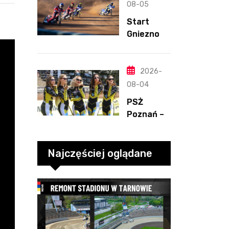
Henriksso
08-05
n. Świetny
Start
mecz
Gniezno –
Blödorna
Kolejarz
Opole,
2.08.2026
2026-
-2
08-04
PSŻ
Poznań –
ROW
Rybnik,
2.08.2026
Najczęściej oglądane
-3