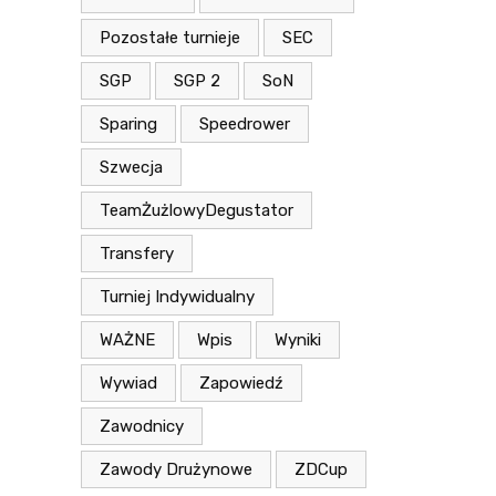
Pozostałe turnieje
SEC
SGP
SGP 2
SoN
Sparing
Speedrower
Szwecja
TeamŻużlowyDegustator
Transfery
Turniej Indywidualny
WAŻNE
Wpis
Wyniki
Wywiad
Zapowiedź
Zawodnicy
Zawody Drużynowe
ZDCup