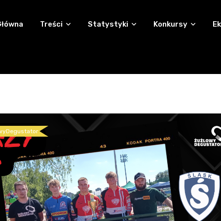
Główna
Treści
Statystyki
Konkursy
Ek
wyDegustator