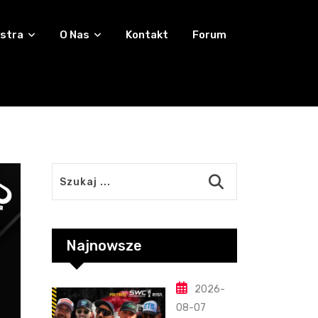
stra
O Nas
Kontakt
Forum
Najnowsze
2026-
08-07