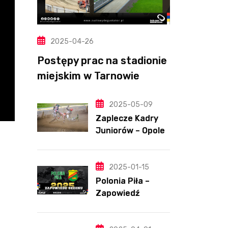
2025-04-26
Postępy prac na stadionie
miejskim w Tarnowie
(Wideo, foto)
2025-05-09
Zaplecze Kadry
Juniorów – Opole,
7.05.202
2025-01-15
Polonia Piła –
Zapowiedź
sezonu | SKŁADY
ANALIZA I