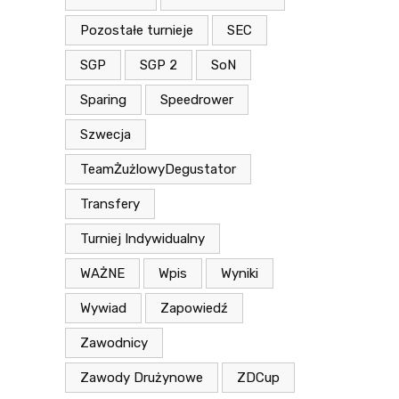
Pozostałe turnieje
SEC
SGP
SGP 2
SoN
Sparing
Speedrower
Szwecja
TeamŻużlowyDegustator
Transfery
Turniej Indywidualny
WAŻNE
Wpis
Wyniki
Wywiad
Zapowiedź
Zawodnicy
Zawody Drużynowe
ZDCup