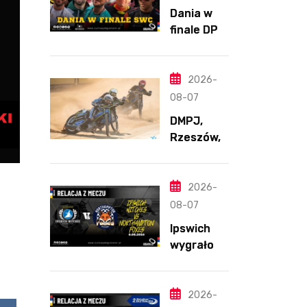
Dania w
finale DPŚ.
Zaskakują
cy
przebieg
2026-
półfinału
08-07
na
DMPJ,
Bikernieku
Rzeszów,
część
szkolenio
wa,
2026-
5.06.2026
08-07
Ipswich
wygrało z
Northamp
ton
pomimo
2026-