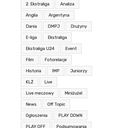
2. Ekstraliga
Analiza
Anglia
Argentyna
Dania
DMPJ
Drużyny
E-liga
Ekstraliga
Ekstraliga U24
Event
Film
Fotorelacje
Historia
IMP
Juniorzy
KLŻ
Live
Live meczowy
Miniżużel
News
Off Topic
Ogłoszenia
PLAY DOWN
PLAY OFF
Podsumowania