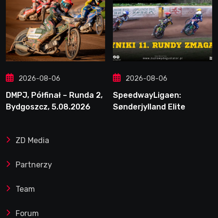
2026-08-06
2026-08-06
DMPJ, Półfinał – Runda 2,
SpeedwayLigaen:
Bydgoszcz, 5.08.2026
Sønderjylland Elite
Speedway nie zwalnia
tempa. Lider ponownie
ZD Media
zwycięski
Partnerzy
Team
Forum