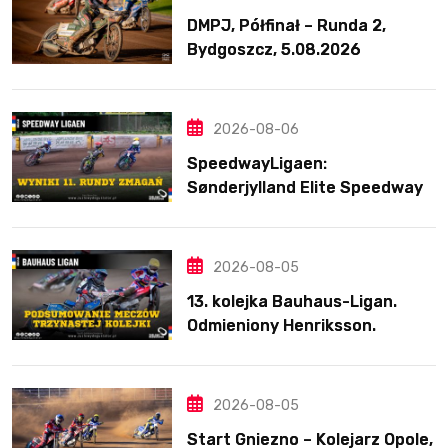
DMPJ, Półfinał – Runda 2,
Bydgoszcz, 5.08.2026
2026-08-06
SpeedwayLigaen:
Sønderjylland Elite Speedway
nie zwalnia tempa. Lider
ponownie zwycięski
2026-08-05
13. kolejka Bauhaus-Ligan.
Odmieniony Henriksson.
Świetny mecz Blödorna
2026-08-05
Start Gniezno – Kolejarz Opole,