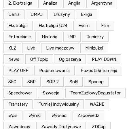
2. Ekstraliga
Analiza
Anglia
Argentyna
Dania
DMPJ
Drużyny
E-liga
Ekstraliga
Ekstraliga U24
Event
Film
Fotorelacje
Historia
IMP
Juniorzy
KLŻ
Live
Live meczowy
Miniżużel
News
Off Topic
Ogłoszenia
PLAY DOWN
PLAY OFF
Podsumowania
Pozostałe turnieje
SEC
SGP
SGP 2
SoN
Sparing
Speedrower
Szwecja
TeamŻużlowyDegustator
Transfery
Turniej Indywidualny
WAŻNE
Wpis
Wyniki
Wywiad
Zapowiedź
Zawodnicy
Zawody Drużynowe
ZDCup