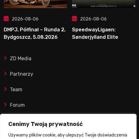
2026-08-06
2026-08-06
DMPJ, Półfinał – Runda 2,
SpeedwayLigaen:
Bydgoszcz, 5.08.2026
Sønderjylland Elite
Speedway nie zwalnia
tempa. Lider ponownie
ZD Media
zwycięski
Partnerzy
Team
Forum
Reklamy i współprace
Cenimy Twoją prywatność
Używamy plików cookie, aby ulepszyć Twoje doświadczenia
Prawa autorskie