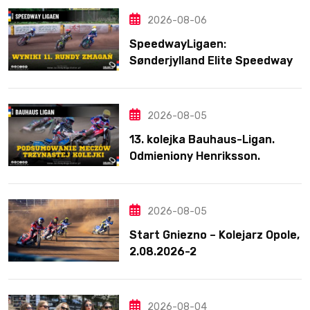
2026-08-06
SpeedwayLigaen:
Sønderjylland Elite Speedway
nie zwalnia tempa. Lider
ponownie zwycięski
2026-08-05
13. kolejka Bauhaus-Ligan.
Odmieniony Henriksson.
Świetny mecz Blödorna
2026-08-05
Start Gniezno – Kolejarz Opole,
2.08.2026-2
2026-08-04