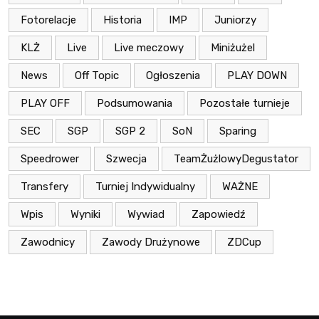
Fotorelacje
Historia
IMP
Juniorzy
KLŻ
Live
Live meczowy
Miniżużel
News
Off Topic
Ogłoszenia
PLAY DOWN
PLAY OFF
Podsumowania
Pozostałe turnieje
SEC
SGP
SGP 2
SoN
Sparing
Speedrower
Szwecja
TeamŻużlowyDegustator
Transfery
Turniej Indywidualny
WAŻNE
Wpis
Wyniki
Wywiad
Zapowiedź
Zawodnicy
Zawody Drużynowe
ZDCup