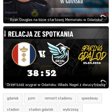
Ryan Douglas na liście startowej Memoriału w Gdańsku!
Orzeł Łódź wygrał w Gdańsku. Villads Nagel z dwucyfrówką
gdańsk
pzm
remont stadionu
speedway
stadion
stadion gdańsk
wybrzeżę