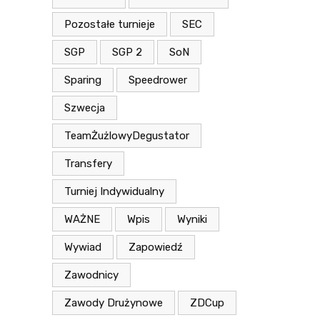
Pozostałe turnieje
SEC
SGP
SGP 2
SoN
Sparing
Speedrower
Szwecja
TeamŻużlowyDegustator
Transfery
Turniej Indywidualny
WAŻNE
Wpis
Wyniki
Wywiad
Zapowiedź
Zawodnicy
Zawody Drużynowe
ZDCup