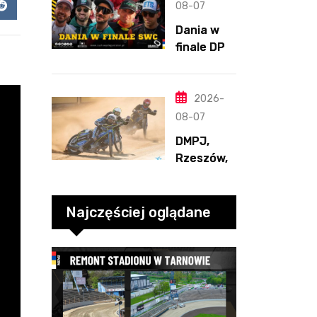
podporą
08-07
app
Reddit
Polonii.
Dania w
Świetny
finale DPŚ.
Pickering
Zaskakują
cy
przebieg
2026-
półfinału
08-07
na
DMPJ,
Bikernieku
Rzeszów,
część
szkolenio
wa,
Najczęściej oglądane
5.06.2026