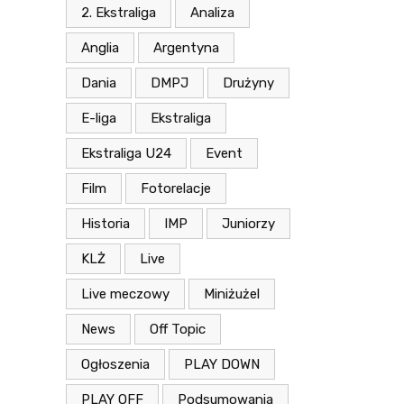
2. Ekstraliga
Analiza
Anglia
Argentyna
Dania
DMPJ
Drużyny
E-liga
Ekstraliga
Ekstraliga U24
Event
Film
Fotorelacje
Historia
IMP
Juniorzy
KLŻ
Live
Live meczowy
Miniżużel
News
Off Topic
Ogłoszenia
PLAY DOWN
PLAY OFF
Podsumowania