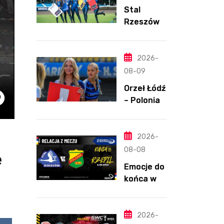
Stal
Rzeszów –
Polonia
Piła,
8.08.2026
2026-
08-09
Orzeł Łódź
– Polonia
Bydgoszcz
,
8.08.2026
2026-
08-08
e
Emocje do
końca w
Rzeszowie
. Duński
dynamit
2026-