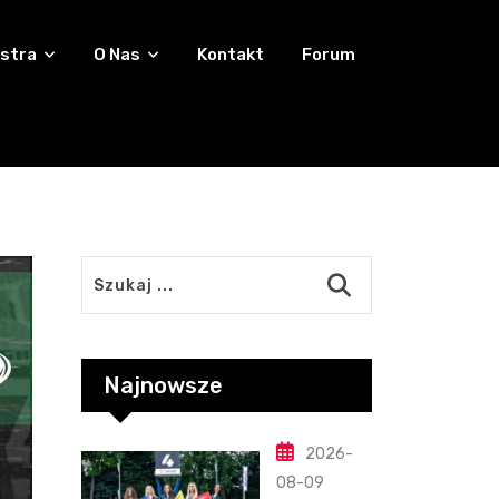
stra
O Nas
Kontakt
Forum
Najnowsze
2026-
08-09