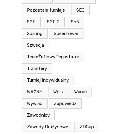
Pozostałe turnieje
SEC
SGP
SGP 2
SoN
Sparing
Speedrower
Szwecja
TeamŻużlowyDegustator
Transfery
Turniej Indywidualny
WAŻNE
Wpis
Wyniki
Wywiad
Zapowiedź
Zawodnicy
Zawody Drużynowe
ZDCup