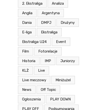
2. Ekstraliga
Analiza
Anglia
Argentyna
Dania
DMPJ
Drużyny
E-liga
Ekstraliga
Ekstraliga U24
Event
Film
Fotorelacje
Historia
IMP
Juniorzy
KLŻ
Live
Live meczowy
Miniżużel
News
Off Topic
Ogłoszenia
PLAY DOWN
PLAY OFF
Podsumowania