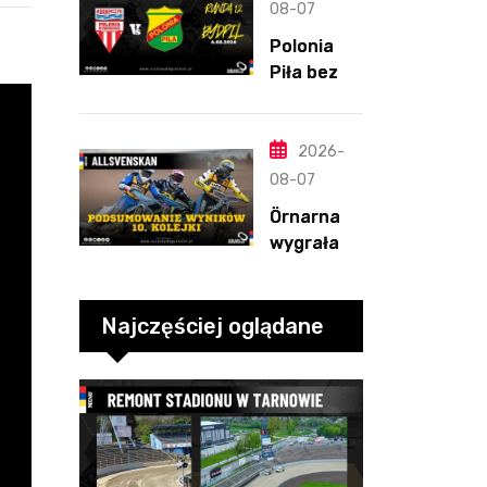
straty
08-07
Nichollsa.
Polonia
Kosmiczny
Piła bez
mecz
szans w
Ellisa
Bydgoszcz
y. „Gryfy”
2026-
z
08-07
dwunasty
Örnarna
m
wygrała
zwycięstw
rundę
em
zasadnicz
ą. Debiut
Najczęściej oglądane
Tondera w
10. kolejce