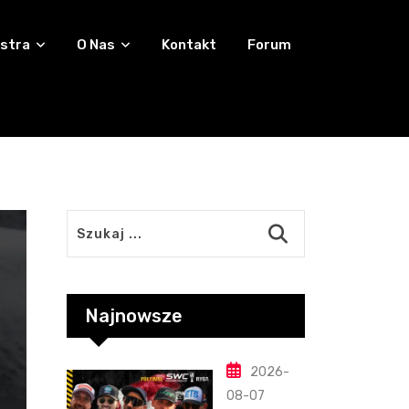
stra
O Nas
Kontakt
Forum
Najnowsze
2026-
08-07