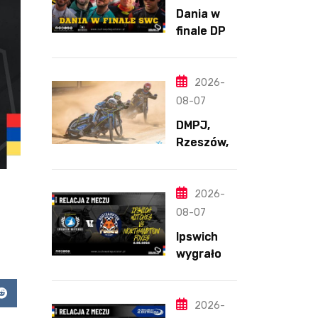
Dania w
finale DPŚ.
Zaskakują
cy
przebieg
2026-
półfinału
08-07
na
DMPJ,
Bikernieku
Rzeszów,
część
szkolenio
wa,
2026-
5.06.2026
08-07
Ipswich
wygrało z
Northamp
ton
app
Reddit
pomimo
2026-