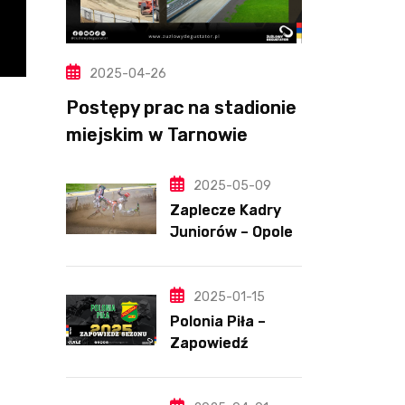
2025-04-26
Postępy prac na stadionie
miejskim w Tarnowie
(Wideo, foto)
2025-05-09
Zaplecze Kadry
Juniorów – Opole,
7.05.202
2025-01-15
Polonia Piła –
Zapowiedź
sezonu | SKŁADY
ANALIZA I