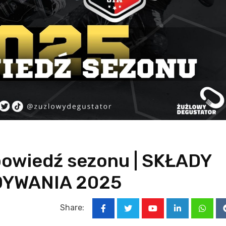
powiedź sezonu | SKŁADY
DYWANIA 2025
Share:
Youtube
LinkedIn
Whats