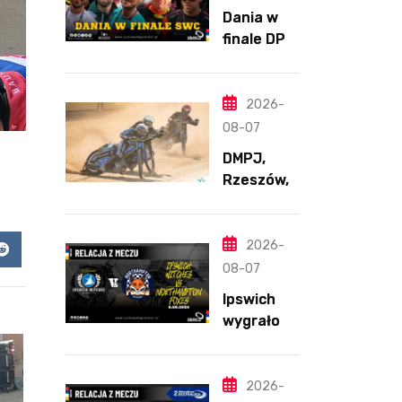
Dania w
finale DPŚ.
Zaskakują
cy
przebieg
2026-
półfinału
08-07
na
DMPJ,
Bikernieku
Rzeszów,
część
szkolenio
wa,
2026-
app
Reddit
5.06.2026
08-07
Ipswich
wygrało z
Northamp
ton
pomimo
2026-