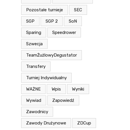
Pozostałe turnieje
SEC
SGP
SGP 2
SoN
Sparing
Speedrower
Szwecja
TeamŻużlowyDegustator
Transfery
Turniej Indywidualny
WAŻNE
Wpis
Wyniki
Wywiad
Zapowiedź
Zawodnicy
Zawody Drużynowe
ZDCup