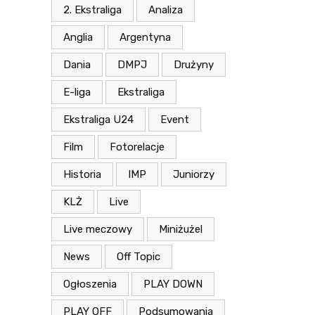
2. Ekstraliga
Analiza
Anglia
Argentyna
Dania
DMPJ
Drużyny
E-liga
Ekstraliga
Ekstraliga U24
Event
Film
Fotorelacje
Historia
IMP
Juniorzy
KLŻ
Live
Live meczowy
Miniżużel
News
Off Topic
Ogłoszenia
PLAY DOWN
PLAY OFF
Podsumowania