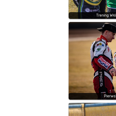
Trening Wł
Pierws