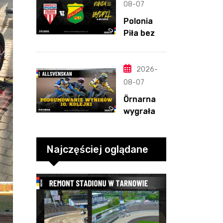
straty
08-07
Nichollsa.
Polonia
Kosmiczny
Piła bez
mecz
szans w
Ellisa
Bydgoszcz
y. „Gryfy”
2026-
z
08-07
dwunasty
Örnarna
m
wygrała
zwycięstw
rundę
em
zasadnicz
ą. Debiut
Najczęściej oglądane
Tondera w
10. kolejce