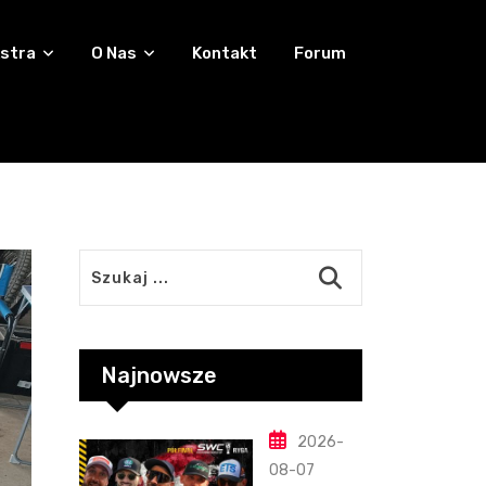
stra
O Nas
Kontakt
Forum
Najnowsze
2026-
08-07