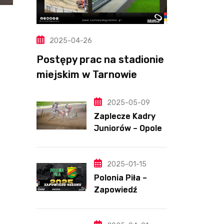
2025-04-26
Postępy prac na stadionie
miejskim w Tarnowie
(Wideo, foto)
2025-05-09
Zaplecze Kadry
Juniorów – Opole,
7.05.202
2025-01-15
Polonia Piła –
Zapowiedź
sezonu | SKŁADY
ANALIZA I