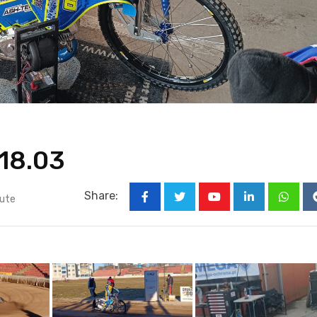
 18.03
Share:
nute
Youtube
LinkedIn
Whats