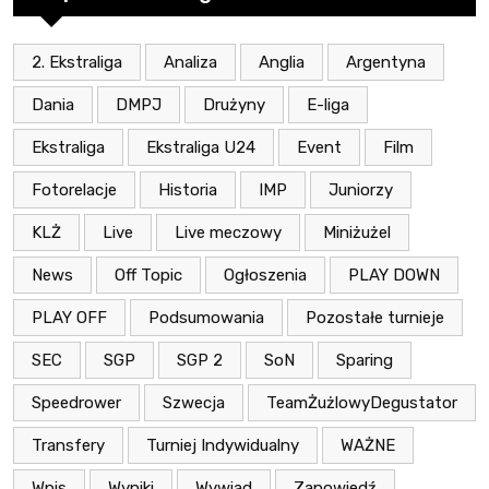
2. Ekstraliga
Analiza
Anglia
Argentyna
Dania
DMPJ
Drużyny
E-liga
Ekstraliga
Ekstraliga U24
Event
Film
Fotorelacje
Historia
IMP
Juniorzy
KLŻ
Live
Live meczowy
Miniżużel
News
Off Topic
Ogłoszenia
PLAY DOWN
PLAY OFF
Podsumowania
Pozostałe turnieje
SEC
SGP
SGP 2
SoN
Sparing
Speedrower
Szwecja
TeamŻużlowyDegustator
Transfery
Turniej Indywidualny
WAŻNE
Wpis
Wyniki
Wywiad
Zapowiedź