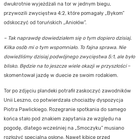
dwukrotnie wyjeżdżali na tor w jednym biegu,
przywozili zwycięstwa 4:2, które pomagały „Bykom”
odskoczyć od toruńskich „Aniołów”.
– Tak naprawdę dowiedziałem się o tym dopiero dzisiaj.
Kilka osób mi o tym wspomniało. To fajna sprawa. Nie
dowieźliśmy dzisiaj podwójnego zwycięstwa 5:1, ale było
blisko. Będzie na to jeszcze wiele okazji w przyszłości
–
skomentował jazdę w duecie ze swoim rodakiem.
Tor po zdjęciu plandeki potrafił zaskoczyć zawodników
Unii Leszno, co potwierdzała chociażby dyspozycja
Piotra Pawlickiego. Rozegranie spotkania do samego
końca stało pod znakiem zapytania ze względu na
pogodę, dlatego wcześniej na „Smoczyku” musiano
rozłożyć specjalną osłonę. Nawet kibice przed