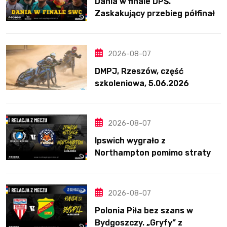
Dania w finale DPŚ.
Zaskakujący przebieg półfinału
na Bikernieku
2026-08-07
DMPJ, Rzeszów, część
szkoleniowa, 5.06.2026
2026-08-07
Ipswich wygrało z
Northampton pomimo straty
Nichollsa. Kosmiczny mecz
Ellisa
2026-08-07
Polonia Piła bez szans w
Bydgoszczy. „Gryfy” z