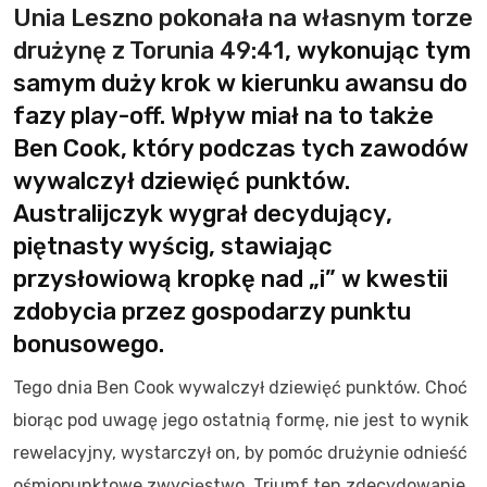
Unia Leszno pokonała na własnym torze
drużynę z Torunia 49:41
, wykonując tym
samym duży krok w kierunku awansu do
fazy play-off. Wpływ miał na to także
Ben Cook, który podczas tych zawodów
wywalczył dziewięć punktów.
Australijczyk wygrał decydujący,
piętnasty wyścig, stawiając
przysłowiową kropkę nad „i” w kwestii
zdobycia przez gospodarzy punktu
bonusowego.
Tego dnia Ben Cook wywalczył dziewięć punktów. Choć
biorąc pod uwagę jego ostatnią formę, nie jest to wynik
rewelacyjny, wystarczył on, by pomóc drużynie odnieść
ośmiopunktowe zwycięstwo. Triumf ten zdecydowanie