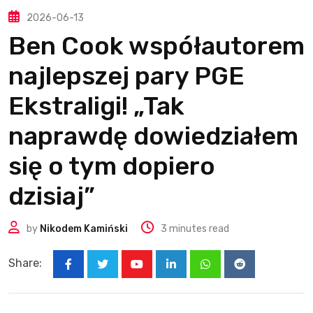
2026-06-13
Ben Cook współautorem
najlepszej pary PGE
Ekstraligi! „Tak
naprawdę dowiedziałem
się o tym dopiero
dzisiaj”
by
Nikodem Kamiński
3 minutes read
Share:
Youtube
LinkedIn
Whatsapp
Reddit