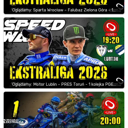
Oglądamy: Sparta Wrocław - Falubaz Zielona Góra - 1…
Oglądamy: Motor Lublin - PRES Toruń - 1 kolejka PGE…