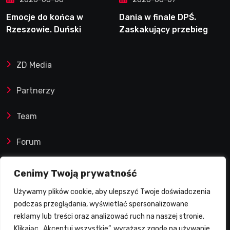
Emocje do końca w
Dania w finale DPŚ.
Rzeszowie. Duński
Zaskakujący przebieg
dynamit podporą Polonii.
półfinału na Bikernieku
Świetny Pickering
ZD Media
Partnerzy
Team
Forum
Reklamy i współprace
Cenimy Twoją prywatność
Używamy plików cookie, aby ulepszyć Twoje doświadczenia
Prawa autorskie
podczas przeglądania, wyświetlać spersonalizowane
reklamy lub treści oraz analizować ruch na naszej stronie.
Polityka Prywatności
Klikając „Akceptuj wszystkie”, wyrażasz zgodę na używanie