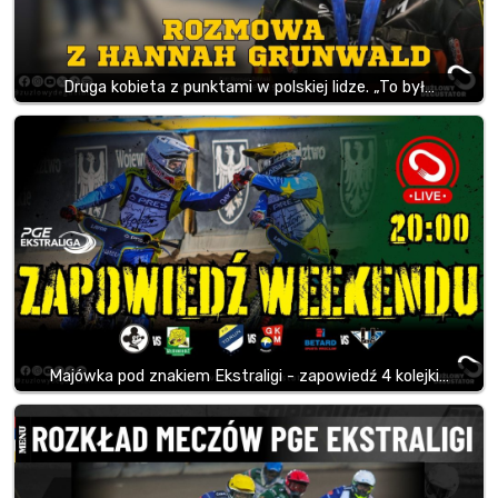
Druga kobieta z punktami w polskiej lidze. „To był…
Majówka pod znakiem Ekstraligi - zapowiedź 4 kolejki…