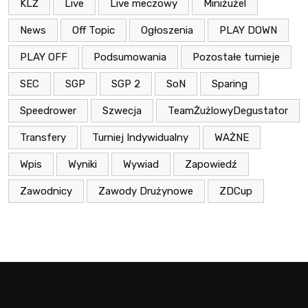
KLŻ
Live
Live meczowy
Miniżużel
News
Off Topic
Ogłoszenia
PLAY DOWN
PLAY OFF
Podsumowania
Pozostałe turnieje
SEC
SGP
SGP 2
SoN
Sparing
Speedrower
Szwecja
TeamŻużlowyDegustator
Transfery
Turniej Indywidualny
WAŻNE
Wpis
Wyniki
Wywiad
Zapowiedź
Zawodnicy
Zawody Drużynowe
ZDCup