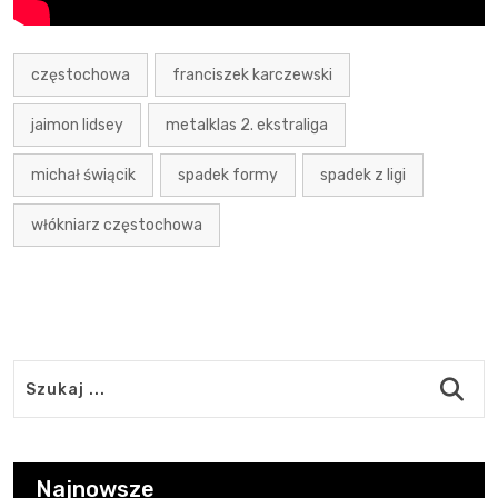
częstochowa
franciszek karczewski
jaimon lidsey
metalklas 2. ekstraliga
michał świącik
spadek formy
spadek z ligi
włókniarz częstochowa
Najnowsze