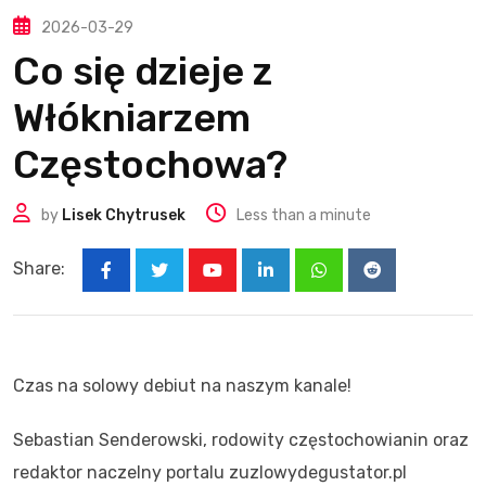
2026-03-29
Co się dzieje z
Włókniarzem
Częstochowa?
by
Lisek Chytrusek
Less than a minute
Share:
Youtube
LinkedIn
Whatsapp
Reddit
Czas na solowy debiut na naszym kanale!
Sebastian Senderowski, rodowity częstochowianin oraz
redaktor naczelny portalu zuzlowydegustator.pl