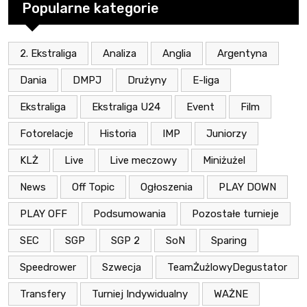
Popularne kategorie
2. Ekstraliga
Analiza
Anglia
Argentyna
Dania
DMPJ
Drużyny
E-liga
Ekstraliga
Ekstraliga U24
Event
Film
Fotorelacje
Historia
IMP
Juniorzy
KLŻ
Live
Live meczowy
Miniżużel
News
Off Topic
Ogłoszenia
PLAY DOWN
PLAY OFF
Podsumowania
Pozostałe turnieje
SEC
SGP
SGP 2
SoN
Sparing
Speedrower
Szwecja
TeamŻużlowyDegustator
Transfery
Turniej Indywidualny
WAŻNE