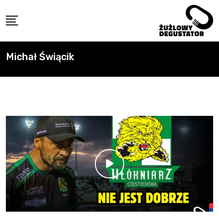
Skip
to
content
Michał Świącik