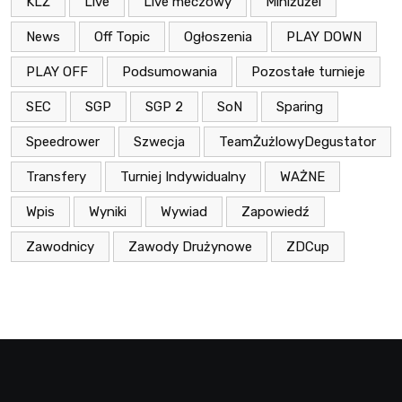
KLŻ
Live
Live meczowy
Miniżużel
News
Off Topic
Ogłoszenia
PLAY DOWN
PLAY OFF
Podsumowania
Pozostałe turnieje
SEC
SGP
SGP 2
SoN
Sparing
Speedrower
Szwecja
TeamŻużlowyDegustator
Transfery
Turniej Indywidualny
WAŻNE
Wpis
Wyniki
Wywiad
Zapowiedź
Zawodnicy
Zawody Drużynowe
ZDCup