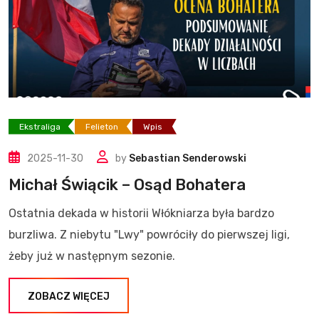
Ekstraliga
Felieton
Wpis
2025-11-30
by
Sebastian Senderowski
Michał Świącik – Osąd Bohatera
Ostatnia dekada w historii Włókniarza była bardzo
burzliwa. Z niebytu "Lwy" powróciły do pierwszej ligi,
żeby już w następnym sezonie.
ZOBACZ WIĘCEJ