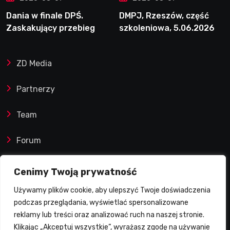
Dania w finale DPŚ.
DMPJ, Rzeszów, część
Zaskakujący przebieg
szkoleniowa, 5.06.2026
półfinału na Bikernieku
ZD Media
Partnerzy
Team
Forum
Reklamy i współprace
Cenimy Twoją prywatność
Używamy plików cookie, aby ulepszyć Twoje doświadczenia
Prawa autorskie
podczas przeglądania, wyświetlać spersonalizowane
reklamy lub treści oraz analizować ruch na naszej stronie.
Polityka Prywatności
Klikając „Akceptuj wszystkie”, wyrażasz zgodę na używanie