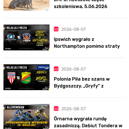
szkoleniowa, 5.06.2026
2026-08-07
Ipswich wygrało z
Northampton pomimo straty
Nichollsa. Kosmiczny mecz
Ellisa
2026-08-07
Polonia Piła bez szans w
Bydgoszczy. „Gryfy” z
dwunastym zwycięstwem
2026-08-07
Örnarna wygrała rundę
zasadniczą. Debiut Tondera w