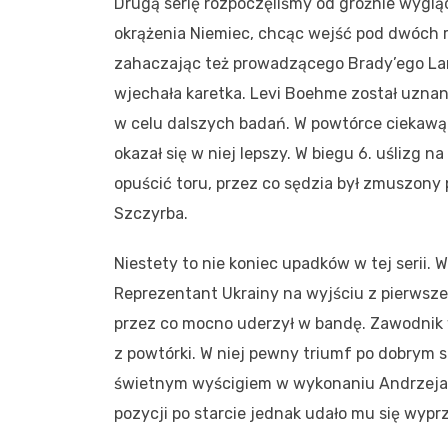
Drugą serię rozpoczęliśmy od groźnie wygl
okrążenia Niemiec, chcąc wejść pod dwóch ry
zahaczając też prowadzącego Brady’ego Lan
wjechała karetka. Levi Boehme został uznany
w celu dalszych badań. W powtórce ciekawą w
okazał się w niej lepszy. W biegu 6. uślizg 
opuścić toru, przez co sędzia był zmuszony
Szczyrba.
Niestety to nie koniec upadków w tej serii. 
Reprezentant Ukrainy na wyjściu z pierwszeg
przez co mocno uderzył w bandę. Zawodnik w
z powtórki. W niej pewny triumf po dobrym s
świetnym wyścigiem w wykonaniu Andrzeja S
pozycji po starcie jednak udało mu się wypr