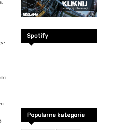
a,
Spotify
zył
rki
wo
Popularne kategorie
dł