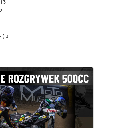
) 3
 2
– ) 0