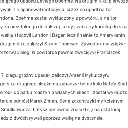
ądającego upadku Leviego Boehme. Na drugim łuku pierwsz
wali nie opanował motocykla, przez co upadł na tor,
dona. Boehme został wykluczony z powtórki, a na tor
 za niezdolnego do dalszej jazdy i zabrany karetką do szpi
alkę stoczyli Landon i Bager, lecz finalnie to Amerykanin
na drugim łuku zaliczył Storm Thomsen. Zawodnik nie zdążył
 przerwać bieg. W powtórce pewnie zwyciężył Franciszek
W 7. biegu groźny upadek zaliczył Arsenii Mykulczyn.
o łuku drugiego okrążenia zahaczył tylnie koło Nate’a Smit
rócił do parku maszyn o własnych siłach i został wyklucz
tarcie odniósł Marek Ziman. Serię zakończyliśmy kolejnym
mulkiewicza. Łotysz ponownie znalazł się na ostatniej
zedzić dwóch rywali poprzez walkę na dystansie.