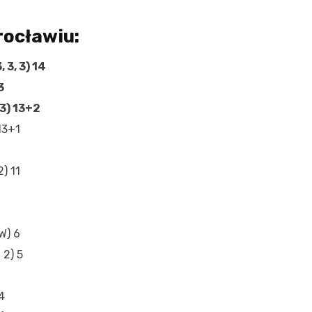
rocławiu:
 3, 3) 14
3
 3) 13+2
 13+1
2) 11
W) 6
 2) 5
4