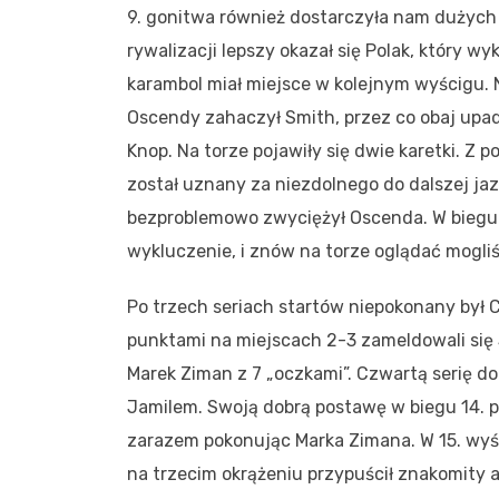
9. gonitwa również dostarczyła nam dużych
rywalizacji lepszy okazał się Polak, który w
karambol miał miejsce w kolejnym wyścigu. N
Oscendy zahaczył Smith, przez co obaj upadl
Knop. Na torze pojawiły się dwie karetki. Z
został uznany za niezdolnego do dalszej jaz
bezproblemowo zwyciężył Oscenda. W biegu 1
wykluczenie, i znów na torze oglądać mogl
Po trzech seriach startów niepokonany był 
punktami na miejscach 2-3 zameldowali się Sz
Marek Ziman z 7 „oczkami”. Czwartą serię
Jamilem. Swoją dobrą postawę w biegu 14. 
zarazem pokonując Marka Zimana. W 15. wyś
na trzecim okrążeniu przypuścił znakomity