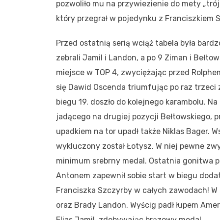
pozwoliło mu na przywiezienie do mety „trójk
który przegrał w pojedynku z Franciszkiem 
Przed ostatnią serią wciąż tabela była bardz
zebrali Jamil i Landon, a po 9 Ziman i Bełto
miejsce w TOP 4, zwyciężając przed Rolphem
się Dawid Oscenda triumfując po raz trzeci z
biegu 19. doszło do kolejnego karambolu. N
jadącego na drugiej pozycji Bełtowskiego, p
upadkiem na tor upadł także Niklas Bager. W
wykluczony został Łotysz. W niej pewne zwy
minimum srebrny medal. Ostatnia gonitwa p
Antonem zapewnił sobie start w biegu doda
Franciszka Szczyrby w całych zawodach! W b
oraz Brady Landon. Wyścig padł łupem Amery
Elias Jamil, zdobywając brązowy medal.