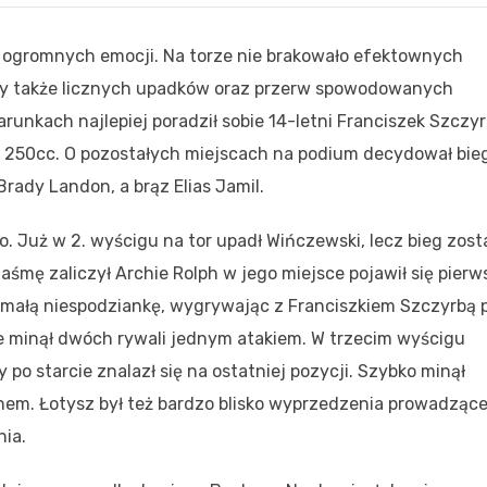
m ogromnych emocji. Na torze nie brakowało efektownych
ty także licznych upadków oraz przerw spowodowanych
unkach najlepiej poradził sobie 14-letni Franciszek Szczyr
ie 250cc. O pozostałych miejscach na podium decydował bie
rady Landon, a brąz Elias Jamil.
 Już w 2. wyścigu na tor upadł Wińczewski, lecz bieg zost
śmę zaliczył Archie Rolph w jego miejsce pojawił się pierw
emałą niespodziankę, wygrywając z Franciszkiem Szczyrbą 
zie minął dwóch rywali jednym atakiem. W trzecim wyścigu
o starcie znalazł się na ostatniej pozycji. Szybko minął
nem. Łotysz był też bardzo blisko wyprzedzenia prowadząc
nia.