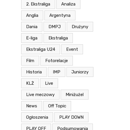
2. Ekstraliga
Analiza
Anglia
Argentyna
Dania
DMPJ
Drużyny
E-liga
Ekstraliga
Ekstraliga U24
Event
Film
Fotorelacje
Historia
IMP
Juniorzy
KLŻ
Live
Live meczowy
Miniżużel
News
Off Topic
Ogłoszenia
PLAY DOWN
PLAY OFF
Podsumowania