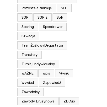
Pozostałe turnieje
SEC
SGP
SGP 2
SoN
Sparing
Speedrower
Szwecja
TeamŻużlowyDegustator
Transfery
Turniej Indywidualny
WAŻNE
Wpis
Wyniki
Wywiad
Zapowiedź
Zawodnicy
Zawody Drużynowe
ZDCup