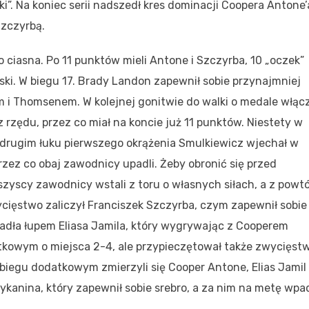
i”. Na koniec serii nadszedł kres dominacji Coopera Antone’
Szczyrbą.
o ciasna. Po 11 punktów mieli Antone i Szczyrba, 10 „oczek”
wski. W biegu 17. Brady Landon zapewnił sobie przynajmniej
 i Thomsenem. W kolejnej gonitwie do walki o medale włąc
 rzędu, przez co miał na koncie już 11 punktów. Niestety w
a drugim łuku pierwszego okrążenia Smulkiewicz wjechał w
rzez co obaj zawodnicy upadli. Żeby obronić się przed
szyscy zawodnicy wstali z toru o własnych siłach, a z powtó
cięstwo zaliczył Franciszek Szczyrba, czym zapewnił sobie
adła łupem Eliasa Jamila, który wygrywając z Cooperem
tkowym o miejsca 2-4, ale przypieczętował także zwycięst
iegu dodatkowym zmierzyli się Cooper Antone, Elias Jamil
kanina, który zapewnił sobie srebro, a za nim na metę wpa