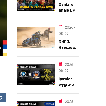
Dania w
finale DPŚ.
Zaskakują
cy
przebieg
2026-
półfinału
08-07
na
DMPJ,
Bikernieku
Rzeszów,
część
szkolenio
wa,
2026-
5.06.2026
08-07
Ipswich
wygrało z
Northamp
ton
app
Reddit
pomimo
2026-