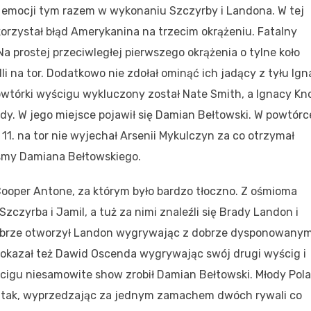
 emocji tym razem w wykonaniu Szczyrby i Landona. W tej
ykorzystał błąd Amerykanina na trzecim okrążeniu. Fatalny
a prostej przeciwległej pierwszego okrążenia o tylne koło
i na tor. Dodatkowo nie zdołał ominąć ich jadący z tyłu Ign
 powtórki wyścigu wykluczony został Nate Smith, a Ignacy Kn
dy. W jego miejsce pojawił się Damian Bełtowski. W powtórc
1. na tor nie wyjechał Arsenii Mykulczyn za co otrzymał
iśmy Damiana Bełtowskiego.
Cooper Antone, za którym było bardzo tłoczno. Z ośmioma
czyrba i Jamil, a tuż za nimi znaleźli się Brady Landon i
 dobrze otworzył Landon wygrywając z dobrze dysponowany
pokazał też Dawid Oscenda wygrywając swój drugi wyścig i
cigu niesamowite show zrobił Damian Bełtowski. Młody Pol
 atak, wyprzedzając za jednym zamachem dwóch rywali co