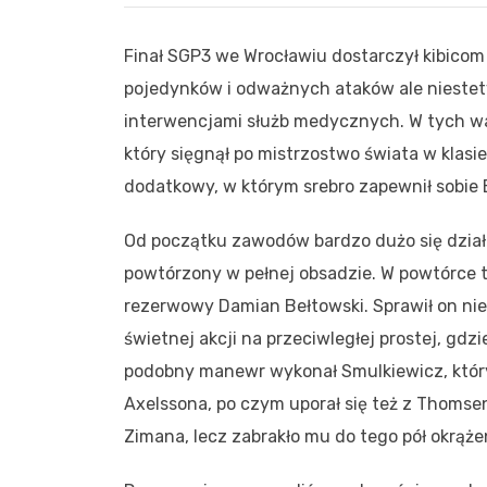
Finał SGP3 we Wrocławiu dostarczył kibico
pojedynków i odważnych ataków ale nieste
interwencjami służb medycznych. W tych war
który sięgnął po mistrzostwo świata w klas
dodatkowy, w którym srebro zapewnił sobie B
Od początku zawodów bardzo dużo się działo.
powtórzony w pełnej obsadzie. W powtórce ta
rezerwowy Damian Bełtowski. Sprawił on ni
świetnej akcji na przeciwległej prostej, gd
podobny manewr wykonał Smulkiewicz, który p
Axelssona, po czym uporał się też z Thomse
Zimana, lecz zabrakło mu do tego pół okrąże