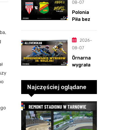
straty
08-07
Nichollsa.
Polonia
Kosmiczny
Piła bez
mecz
szans w
Ellisa
ba,
Bydgoszcz
y. „Gryfy”
2026-
g
z
08-07
dwunasty
Örnarna
m
ał
wygrała
zwycięstw
rundę
szy
em
zasadnicz
po
ą. Debiut
Najczęściej oglądane
Tondera w
10. kolejce
ego