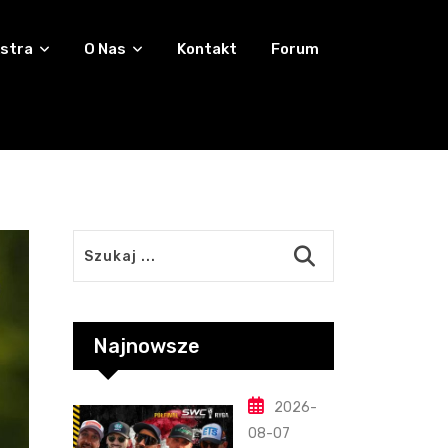
stra
O Nas
Kontakt
Forum
Najnowsze
2026-
08-07