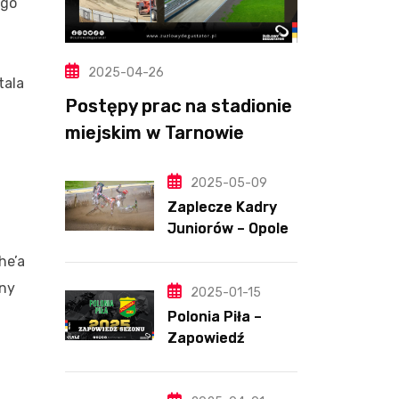
ego
2025-04-26
tala
Postępy prac na stadionie
miejskim w Tarnowie
(Wideo, foto)
2025-05-09
Zaplecze Kadry
Juniorów – Opole,
7.05.202
he’a
ony
2025-01-15
Polonia Piła –
Zapowiedź
sezonu | SKŁADY
ANALIZA I