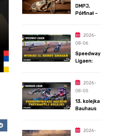
DMPJ,
Półfinał –
Runda 2,
Bydgoszcz
,
2026-
5.08.2026
08-06
Speedway
Ligaen:
Sønderjyll
and Elite
Speedway
2026-
nie
08-05
zwalnia
13. kolejka
tempa.
Bauhaus-
Lider
Ligan.
ponownie
Odmienion
zwycięski
app
Reddit
y
2026-