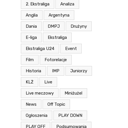
2. Ekstraliga
Analiza
Anglia
Argentyna
Dania
DMPJ
Drużyny
E-liga
Ekstraliga
Ekstraliga U24
Event
Film
Fotorelacje
Historia
IMP
Juniorzy
KLŻ
Live
Live meczowy
Miniżużel
News
Off Topic
Ogłoszenia
PLAY DOWN
PLAY OFF
Podsumowania