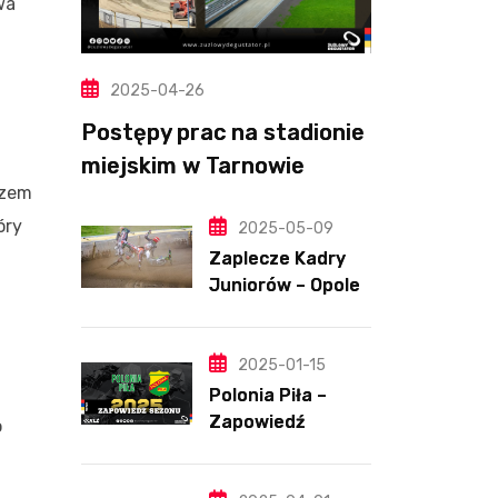
wa
2025-04-26
Postępy prac na stadionie
miejskim w Tarnowie
azem
(Wideo, foto)
óry
2025-05-09
Zaplecze Kadry
Juniorów – Opole,
7.05.202
2025-01-15
Polonia Piła –
Zapowiedź
o
sezonu | SKŁADY
ANALIZA I