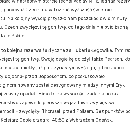
laka w następnym starcie jechał Vaclav Milik, jednak rezer
za, ponieważ Czech musiał uznać wyższość świetnie
tu. Na kolejny wyścig przyszło nam poczekać dwie minuty
gu. Czech zwyciężył tę gonitwę, co tego dnia nie było żadną
z Kamińskim.
 to kolejna rezerwa taktyczna za Huberta Łęgowika. Tym r
yciężył tę gonitwę. Swoją cegiełkę dołożył także Pearson, kt
Kolejarza uciekły już po trzynastym wyścigu, gdzie Jacob
mety dojechał przed Jeppesenem, co poskutkowało
cig nominowany został desygnowany między innymi Eryk
ój własny upadek. Mimo to na wysokości zadania po raz
zwycięstwo zapewniło pierwsze wyjazdowe zwycięstwo
 emocji – zwyciężył Thorssell przed Polisem. Bez punktów p
k. Kolejarz Opole przegrał 40:50 z Wybrzeżem Gdańsk.