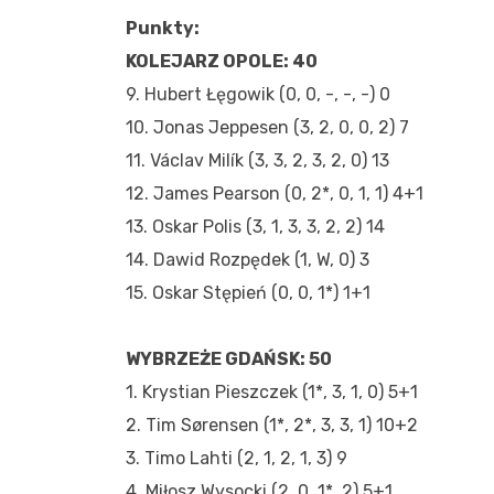
Punkty:
KOLEJARZ OPOLE: 40
9. Hubert Łęgowik (0, 0, -, -, -) 0
10. Jonas Jeppesen (3, 2, 0, 0, 2) 7
11. Václav Milík (3, 3, 2, 3, 2, 0) 13
12. James Pearson (0, 2*, 0, 1, 1) 4+1
13. Oskar Polis (3, 1, 3, 3, 2, 2) 14
14. Dawid Rozpędek (1, W, 0) 3
15. Oskar Stępień (0, 0, 1*) 1+1
WYBRZEŻE GDAŃSK: 50
1. Krystian Pieszczek (1*, 3, 1, 0) 5+1
2. Tim Sørensen (1*, 2*, 3, 3, 1) 10+2
3. Timo Lahti (2, 1, 2, 1, 3) 9
4. Miłosz Wysocki (2, 0, 1*, 2) 5+1