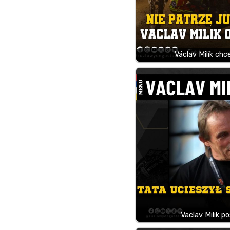
Václav Milík ch
Vaclav Milik p