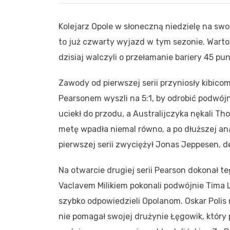
Kolejarz Opole w słoneczną niedzielę na swo
to już czwarty wyjazd w tym sezonie. Warto
dzisiaj walczyli o przełamanie bariery 45 pu
Zawody od pierwszej serii przyniosły kibico
Pearsonem wyszli na 5:1, by odrobić podwójn
uciekł do przodu, a Australijczyka nękali Th
metę wpadła niemal równo, a po dłuższej an
pierwszej serii zwyciężył Jonas Jeppesen, 
Na otwarcie drugiej serii Pearson dokonał t
Vaclavem Milikiem pokonali podwójnie Tima L
szybko odpowiedzieli Opolanom. Oskar Poli
nie pomagał swojej drużynie Łęgowik, który