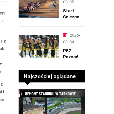
Henriksso
08-05
n. Świetny
Start
est
mecz
Gniezno –
Blödorna
, a
Kolejarz
Opole,
2.08.2026
2026-
is z
-2
08-04
lak
PSŻ
Poznań –
ROW
ec
Rybnik,
m.
2.08.2026
Najczęściej oglądane
-3
 z
i i
nie