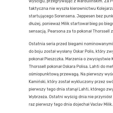
wyścigu, przegrywając z Wardulińskim. Za Po
taktyczna nie wyszła kierownictwu Kolejar
startującego Sorensena. Jeppesen bez punk
dłużej, ponieważ Milik startował bieg po bie
sensacją. Pearsona za to pokonał Thorssell 
Ostatnia seria przed biegami nominowanymi
do boju został wysłany Oskar Polis, który zw
pokonał Pieszczka. Marzenia o zwycięstwie 
Thorssell pokonał Oskara Polisa. Lahti do 
ośmiopunktową przewagą. Na pierwszy wyś
Kamiński, który został wykluczony przez sw
pierwszy tego dnia stanął Lahti, którego 
Wybrzeża. Ostatni wyścig dnia nie przyniósł
raz pierwszy tego dnia dojechał Vaclav Mili