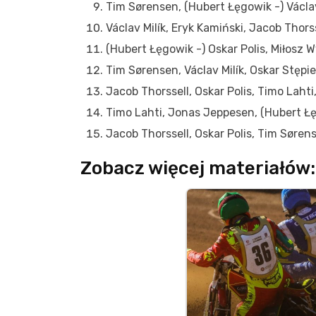
Tim Sørensen, (Hubert Łęgowik -) Václav
Václav Milík, Eryk Kamiński, Jacob Thors
(Hubert Łęgowik -) Oskar Polis, Miłosz 
Tim Sørensen, Václav Milík, Oskar Stępie
Jacob Thorssell, Oskar Polis, Timo Laht
Timo Lahti, Jonas Jeppesen, (Hubert Łę
Jacob Thorssell, Oskar Polis, Tim Sørens
Zobacz więcej materiałów: