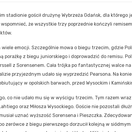
im stadionie gościł drużynę Wybrzeża Gdańsk, dla którego j
 wspomnieć, że wszystkie trzy poprzednie kończyli remisem
nktów.
m wiele emocji. Szczególnie mowa o biegu trzecim, gdzie Pol
ą porażkę z biegu juniorskiego i doprowadzić do remisu. Po
orssell z Sorensenem. Cała trójka po fantastycznej walce na
alizie przyjezdnym udało się wyprzedzić Pearsona. Na koni
debiutujący w opolskich barwach, przed Wysockim i Kamiński
ego, co nie udało mu się w wyścigu trzecim. Tym razem wraz
ahtiego oraz Miłosza Wysockiego. Goście nie pozostali dłużn
s musiał uznać wyższość Sorensena i Pieszczka. Zdecydowa
 po zerówce z biegu pierwszego dorzucił kolejną w siódmym