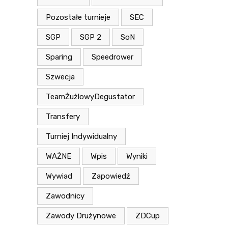
Pozostałe turnieje
SEC
SGP
SGP 2
SoN
Sparing
Speedrower
Szwecja
TeamŻużlowyDegustator
Transfery
Turniej Indywidualny
WAŻNE
Wpis
Wyniki
Wywiad
Zapowiedź
Zawodnicy
Zawody Drużynowe
ZDCup