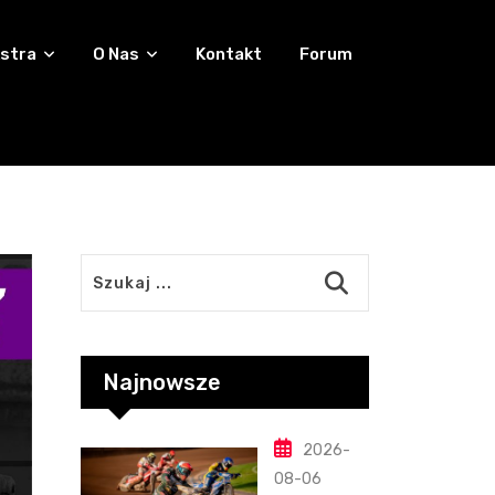
stra
O Nas
Kontakt
Forum
Najnowsze
2026-
08-06