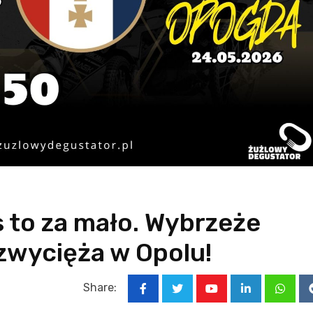
is to za mało. Wybrzeże
 zwycięża w Opolu!
Share:
Youtube
LinkedIn
Whats