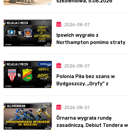
szkoleniowa, 5.06.2026
2026-08-07
Ipswich wygrało z
Northampton pomimo straty
Nichollsa. Kosmiczny mecz
Ellisa
2026-08-07
Polonia Piła bez szans w
Bydgoszczy. „Gryfy” z
dwunastym zwycięstwem
2026-08-07
Örnarna wygrała rundę
zasadniczą. Debiut Tondera w
10. kolejce