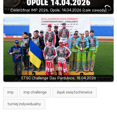
Ćwierćfinał IMP 2026, Opole, 14.04.2026 (całe zawody)
ETSC Challenge Day Pardubice, 18.04.2026
imp
imp challenge
śląsk świętochłowice
turniej indywidualny