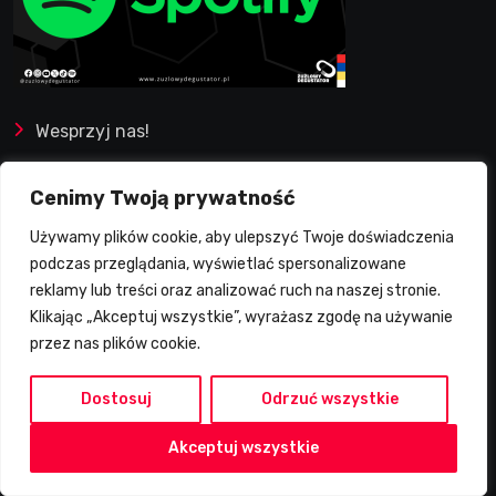
Wesprzyj nas!
Ostatnio dodane
Cenimy Twoją prywatność
Używamy plików cookie, aby ulepszyć Twoje doświadczenia
podczas przeglądania, wyświetlać spersonalizowane
reklamy lub treści oraz analizować ruch na naszej stronie.
Klikając „Akceptuj wszystkie”, wyrażasz zgodę na używanie
przez nas plików cookie.
Dostosuj
Odrzuć wszystkie
Akceptuj wszystkie
2026-08-07
2026-08-07