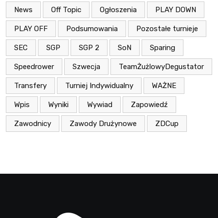
News
Off Topic
Ogłoszenia
PLAY DOWN
PLAY OFF
Podsumowania
Pozostałe turnieje
SEC
SGP
SGP 2
SoN
Sparing
Speedrower
Szwecja
TeamŻużlowyDegustator
Transfery
Turniej Indywidualny
WAŻNE
Wpis
Wyniki
Wywiad
Zapowiedź
Zawodnicy
Zawody Drużynowe
ZDCup