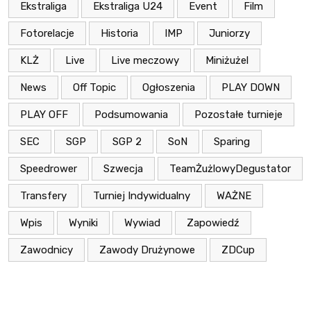
Ekstraliga
Ekstraliga U24
Event
Film
Fotorelacje
Historia
IMP
Juniorzy
KLŻ
Live
Live meczowy
Miniżużel
News
Off Topic
Ogłoszenia
PLAY DOWN
PLAY OFF
Podsumowania
Pozostałe turnieje
SEC
SGP
SGP 2
SoN
Sparing
Speedrower
Szwecja
TeamŻużlowyDegustator
Transfery
Turniej Indywidualny
WAŻNE
Wpis
Wyniki
Wywiad
Zapowiedź
Zawodnicy
Zawody Drużynowe
ZDCup