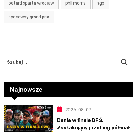
betard sparta wrocław
phil morris
sgp
speedway grand prix
Najnowsze
2026-08-07
Dania w finale DPŚ.
Zaskakujący przebieg półfinału
na Bikernieku