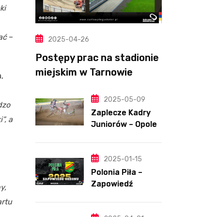
ki
ać
–
2025-04-26
Postępy prac na stadionie
miejskim w Tarnowie
,
(Wideo, foto)
2025-05-09
dzo
Zaplecze Kadry
”, a
Juniorów – Opole,
7.05.202
2025-01-15
Polonia Piła –
Zapowiedź
y,
sezonu | SKŁADY
artu
ANALIZA I