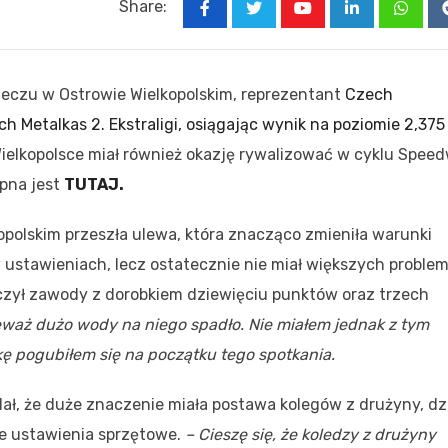
Share:
Youtube
LinkedIn
Whats
eczu w Ostrowie Wielkopolskim, reprezentant
Czech
h Metalkas 2. Ekstraligi, osiągając wynik na poziomie 2,375
ielkopolsce miał również okazję rywalizować w cyklu Spee
ępna jest
TUTAJ.
opolskim przeszła ulewa, która znacząco zmieniła warunki
 ustawieniach, lecz ostatecznie nie miał większych proble
czył zawody z dorobkiem dziewięciu punktów oraz trzech
ieważ dużo wody na niego spadło. Nie miałem jednak z tym
kę pogubiłem się na początku tego spotkania.
ł, że duże znaczenie miała postawa kolegów z drużyny, dz
e ustawienia sprzętowe.
– Cieszę się, że koledzy z drużyny