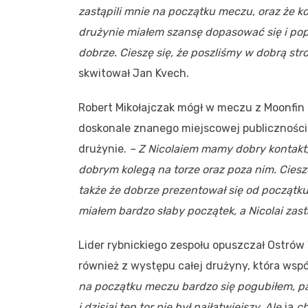
zastąpili mnie na początku meczu, oraz że
drużynie miałem szansę dopasować się i pop
dobrze. Cieszę się, że poszliśmy w dobrą stro
skwitował Jan Kvech.
Robert Mikołajczak mógł w meczu z Moonfin 
doskonale znanego miejscowej publiczności
drużynie.
– Z Nicolaiem mamy dobry kontakt, 
dobrym kolegą na torze oraz poza nim.
Ciesz
także że dobrze prezentował się od początku
miałem bardzo słaby początek, a Nicolai zas
Lider rybnickiego zespołu opuszczał Ostrów 
również z występu całej drużyny, która wsp
na początku meczu bardzo się pogubiłem, pa
i dzisiaj ten tor nie był najłatwiejszy. Ale
ja
ch