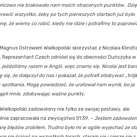
 końcowo nie brakowało nam moich straconych punktów.
Dzię
rawić wszystko, żeby po tych pierwszych startach już było
nę, że wiemy co robić, kiedy nie idzie i potrafimy to poprawi
Magnus Ostrowem Wielkopolski skorzystać z Nicolaia Klindta
. Reprezentant Czech odniósł się do obecności Duńczyka w
jeździliśmy razem w Anglii, więc znamy się. Nicolai jest bar
ę się, że dołączył do nas i pokazał, że potrafi zdobywać „trójki
 spotkania. Mogę powiedzieć, że uratował nam wynik, bo ja
tąpił mnie, zdobywając ważne punkty.
Wielkopolski zadowolony nie tylko ze swojej postawy, ale
ólnie zapracowała na zwycięstwo 51:39.
– Jestem zadowolon
rę błędów zrobiłem. Trudno było mi w ogóle wyjechać ze st
cę się ścigać na wszystkich torach, staram się i cieszę się z