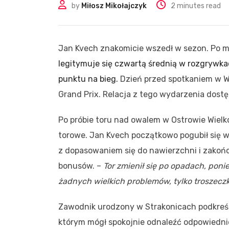
by
Miłosz Mikołajczyk
2 minutes read
Jan Kvech znakomicie wszedł w sezon. Po m
legitymuje się czwartą średnią w rozgrywkac
punktu na bieg.
Dzień przed spotkaniem w W
Grand Prix. Relacja z tego wydarzenia dost
Po próbie toru nad owalem w Ostrowie Wielk
torowe. Jan Kvech początkowo pogubił się w
z dopasowaniem się do nawierzchni i zakoń
bonusów. –
Tor zmienił się po opadach, pon
żadnych wielkich problemów, tylko troszecz
Zawodnik urodzony w Strakonicach podkreśla
którym mógł spokojnie odnaleźć odpowiedni