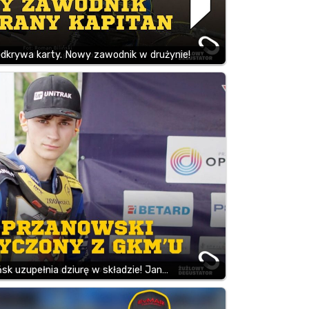
krywa karty. Nowy zawodnik w drużynie!
k uzupełnia dziurę w składzie! Jan…