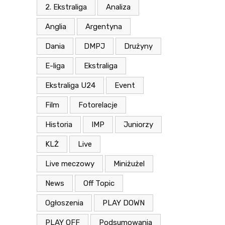
2. Ekstraliga
Analiza
Anglia
Argentyna
Dania
DMPJ
Drużyny
E-liga
Ekstraliga
Ekstraliga U24
Event
Film
Fotorelacje
Historia
IMP
Juniorzy
KLŻ
Live
Live meczowy
Miniżużel
News
Off Topic
Ogłoszenia
PLAY DOWN
PLAY OFF
Podsumowania