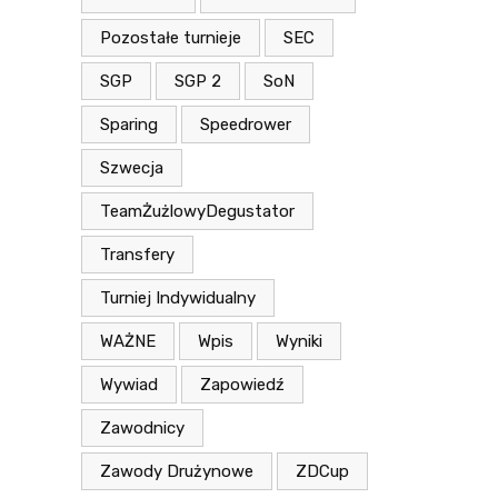
Pozostałe turnieje
SEC
SGP
SGP 2
SoN
Sparing
Speedrower
Szwecja
TeamŻużlowyDegustator
Transfery
Turniej Indywidualny
WAŻNE
Wpis
Wyniki
Wywiad
Zapowiedź
Zawodnicy
Zawody Drużynowe
ZDCup