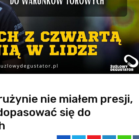
rużynie nie miałem presji,
dopasować się do
h