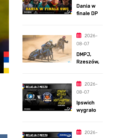
Dania w
finale DPŚ.
Zaskakują
cy
przebieg
2026-
półfinału
08-07
na
DMPJ,
Bikernieku
Rzeszów,
część
szkolenio
wa,
2026-
5.06.2026
08-07
Ipswich
wygrało z
Northamp
ton
pomimo
2026-