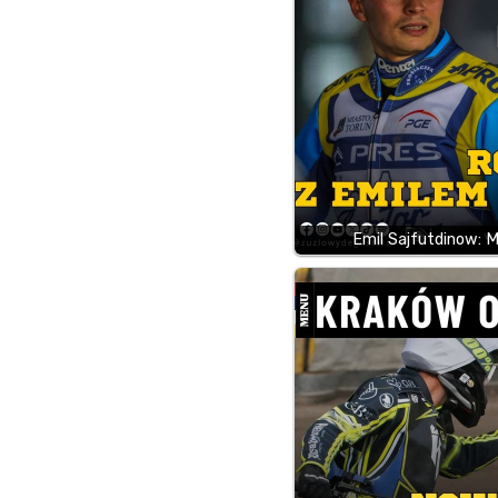
Emil Sajfutdinow: M