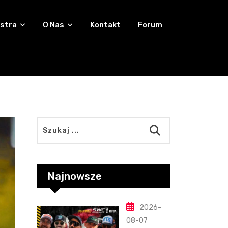
stra
O Nas
Kontakt
Forum
Najnowsze
2026-
08-07