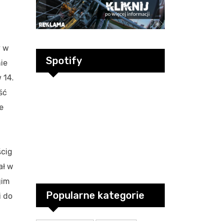
y w
Spotify
ie
 14.
ść
e
ścig
ał w
gim
Popularne kategorie
i do