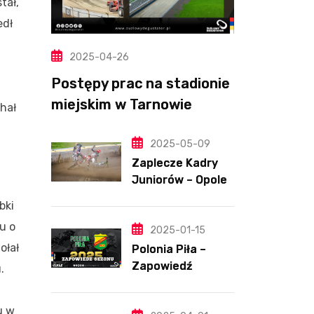
tał,
edł
2025-04-26
Postępy prac na stadionie
miejskim w Tarnowie
hał
(Wideo, foto)
2025-05-09
Zaplecze Kadry
Juniorów – Opole,
7.05.202
bki
u o
2025-01-15
ołał
Polonia Piła –
Zapowiedź
.
sezonu | SKŁADY
ANALIZA I
u w