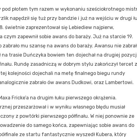
azdy pod płotem tym razem w wykonaniu sześciokrotnego mist
lik napędził się tuż przy bandzie i już na wejściu w drugi ł
 świetnie zaprezentował się Lebiediew najpierw,
 czym zapewnił sobie awans do baraży. Już na starcie 19.
zabrało mu szansę na awans do baraży. Awansu nie zabrał
 na trasie Duńczyka bowiem ten dojechał na drugiej pozycj
nału. Rundę zasadniczą w dobrym stylu zakończył tercet 
tej kolejności dojechali na metę finalnego biegu rundy
 analogicznie zabrało ów awans Dudkowi, oraz Lambertowi.
 Maxa Fricke’a na drugim łuku pierwszego okrążenia.
trznej przeszarżował i w wyniku własnego błędu musiał
czony z powtórki pierwszego półfinału. W niej ponownie ze
ł prowadzenie do samego końca, zapewniając sobie awans do
półfinale ze startu fantastycznie wyszedł Kubera, który