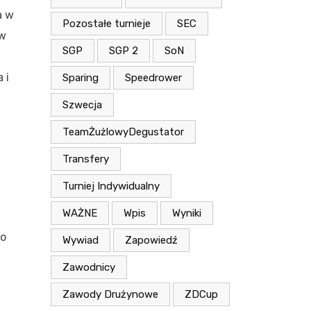
a w
Pozostałe turnieje
SEC
ów
SGP
SGP 2
SoN
 i
Sparing
Speedrower
Szwecja
TeamŻużlowyDegustator
Transfery
Turniej Indywidualny
WAŻNE
Wpis
Wyniki
n
 o
Wywiad
Zapowiedź
Zawodnicy
Zawody Drużynowe
ZDCup