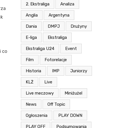
2. Ekstraliga
Analiza
rza
Anglia
Argentyna
uk
Dania
DMPJ
Drużyny
E-liga
Ekstraliga
Ekstraliga U24
Event
i co
Film
Fotorelacje
z
Historia
IMP
Juniorzy
KLŻ
Live
Live meczowy
Miniżużel
News
Off Topic
Ogłoszenia
PLAY DOWN
PLAY OFF
Podsumowania