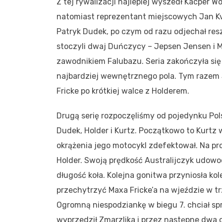
Z tej rywalizacji najlepiej wyszedł Kacper Wo
natomiast reprezentant miejscowych Jan Kv
Patryk Dudek, po czym od razu odjechał resz
stoczyli dwaj Duńczycy – Jepsen Jensen i M
zawodnikiem Falubazu. Seria zakończyła się
najbardziej wewnętrznego pola. Tym razem 3
Fricke po krótkiej walce z Holderem.
Drugą serię rozpoczęliśmy od pojedynku Pols
Dudek, Holder i Kurtz. Początkowo to Kurtz
okrążenia jego motocykl zdefektował. Na pr
Holder. Swoją prędkość Australijczyk udowo
długość koła. Kolejna gonitwa przyniosła ko
przechytrzyć Maxa Fricke’a na wjeździe w tr
Ogromną niespodziankę w biegu 7. chciał s
wyprzedził Zmarzlika i przez następne dwa o