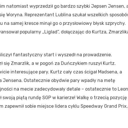
gim natomiast wyprzedził go bardzo szybki Jepsen Jensen, 
się Woryna. Reprezentant Lublina szukał wszelkich sposob
cu na samej kresce minął go o przysłowiowy błysk szprychy.
wansował popularny „Liglad”, dołączając do Kurtza, Zmarzlika
zaliczył fantastyczny start i wyszedł na prowadzenie.
ł się Zmarzlik, a w pogoń za Duńczykiem ruszył Kurtz.
cie interesujące pary. Kurtz cały czas ścigał Madsena, a
na Jensena. Ostatecznie obydwie pary wpadły na metę
ności na mecie zadecydowały detale – ostatecznie to Leo
swoją piątą rundę SGP w karierze! Walkę o trzecią pozycję
m zapewnił sobie miejsce lidera cyklu Speedway Grand Prix,