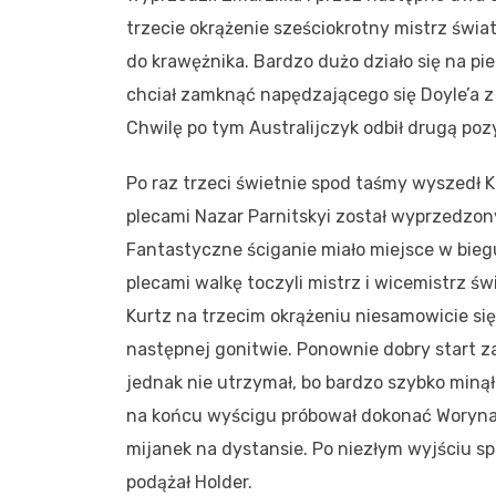
trzecie okrążenie sześciokrotny mistrz świ
do krawężnika. Bardzo dużo działo się na pi
chciał zamknąć napędzającego się Doyle’a 
Chwilę po tym Australijczyk odbił drugą pozy
Po raz trzeci świetnie spod taśmy wyszedł K
plecami Nazar Parnitskyi został wyprzedzon
Fantastyczne ściganie miało miejsce w bieg
plecami walkę toczyli mistrz i wicemistrz świ
Kurtz na trzecim okrążeniu niesamowicie się 
następnej gonitwie. Ponownie dobry start zal
jednak nie utrzymał, bo bardzo szybko min
na końcu wyścigu próbował dokonać Woryna, a
mijanek na dystansie. Po niezłym wyjściu s
podążał Holder.