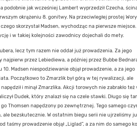
ata podobnie jak wcześniej Lambert wyprzedził Czecha, ścin
erwszym okrążeniu 8. gonitwy. Na przeciwległej prostej Wor
z czego skorzystał Madsen, wychodząc na pierwsze miejsce.
cję i w takiej kolejności zawodnicy dojechali do mety.
ubera, lecz tym razem nie oddał już prowadzenia. Za jego
y najpierw przez Lebiediewa, a później przez Bubbe Bednar
u 10. Madsen niespodziewanie objął prowadzenie, a za jego
ata. Początkowo to Zmarzlik był górą w tej rywalizacji, ale
napędził i minął Zmarzlika. Akcji torowych nie zabrakło też
iczył Dudek, który znalazł się na czele stawki. Długo się t
ął go Thomsen napędzony po zewnętrznej. Tego samego czy
le bezskutecznie. W ostatnim biegu serii nie ujrzeliśmy j
pod taśmy prowadzenie objął „Liglad”, a za nim do samego k