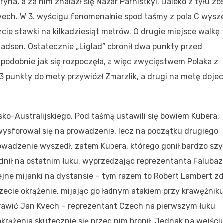
ryna, a za nim znalazł się Nazar Parnistkyi. Daleko z tyłu zos
ech. W 3. wyścigu fenomenalnie spod taśmy z pola C wysz
cie stawki na kilkadziesiąt metrów. O drugie miejsce walkę
adsen. Ostatecznie „Liglad” obronił dwa punkty przed
 podobnie jak się rozpoczęła, a więc zwycięstwem Polaka z
 punkty do mety przywiózł Zmarzlik, a drugi na metę dojec
ko-Australijskiego. Pod taśmą ustawili się bowiem Kubera,
 wysforował się na prowadzenie, lecz na początku drugiego
owadzenie wyszedł, zatem Kubera, którego gonił bardzo szy
dnił na ostatnim łuku, wyprzedzając reprezentanta Falubaz
lejne mijanki na dystansie – tym razem to Robert Lambert zd
zecie okrążenie, mijając go ładnym atakiem przy krawężniku
prawić Jan Kvech – reprezentant Czech na pierwszym łuku
krążenia skutecznie się przed nim bronił. Jednak na wejści