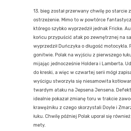
13. bieg został przerwany chwilę po starcie
ostrzeżenie. Mimo to w powtórce fantastyczn
którego szybko wyprzedził jednak Fricke. Au
końcu przypuścić atak po zewnętrznej na sam
wyprzedził Duńczyka o długość motocykla. 
gonitwie. Polak na wyjściu z pierwszego łu
mijając jednocześnie Holdera i Lamberta. 
do kreski, a więc w czwartej serii mógł zap
wyścigu stworzyła się niesamowita kotłowan
twardym ataku na Jepsena Jensena. Defekt 
idealnie pokazał zmianę toru w trakcie zaw
krawężniku z czego skorzystali Doyle i Zmar
łuku. Chwilę później Polak uporał się również
mety.