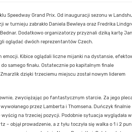
yklu Speedway Grand Prix. Od inauguracji sezonu w Landsh
ji w turnieju zabrakło Daniela Bewleya oraz Fredrika Lindgr
 Bednar. Dodatkowo organizatorzy przyznali dziką kartę Ja
ogli oglądać dwóch reprezentantów Czech.
mocji. Kibice oglądali liczne mijanki na dystansie, efekt
 do samego finału. Ostatecznie po kapitalnym finale
Zmarzlik dzięki trzeciemu miejscu został nowym liderem
wnie, zwyciężając po fantastycznym starcie. Za jego plec
ia wywołanego przez Lamberta i Thomsena. Duńczyk finalnie
 wyścig na trzeciej pozycji. Podobnie sytuacja wyglądała w
 – objął prowadzenie, a z tyłu toczyła się walka o 1 i 2 pun