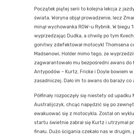
Początek piątej serii to kolejna lekcja z j
świata. Woryna objął prowadzenie, lecz Zmarz
minął wychowanka ROW-u Rybnik. W biegu 18.
wyprzedzając Dudka, a chwilę po tym Kvecha
gonitwy zdefektował motocykl Thomsena co 
Madsenowi, Holder mimo tego, że wyprzedził
zagwarantowało mu bezpośredni awans do fi
Antypodów – Kurtz, Fricke i Doyle bowiem w 
zasadniczej. Dało im to awans do baraży co
Półfinały rozpoczęły się niestety od upadku
Australijczyk, chcąc napędzić się po zewnę
ewakuować się z motocykla. Został on wyklu
startu świetnie zabrał się Kurtz i utrzyma
finału. Dużo ścigania czekało nas w drugim, 