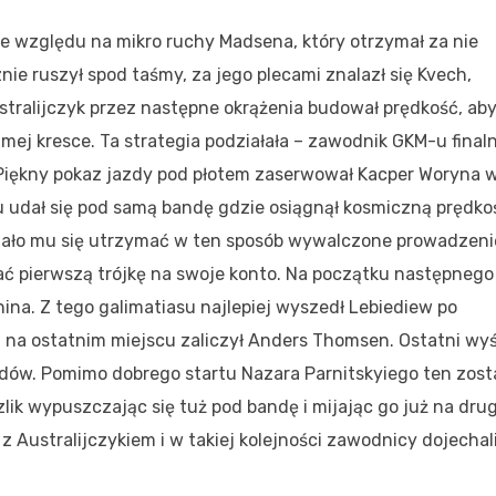
 ze względu na mikro ruchy Madsena, który otrzymał za nie
ie ruszył spod taśmy, za jego plecami znalazł się Kvech,
stralijczyk przez następne okrążenia budował prędkość, ab
ej kresce. Ta strategia podziałała – zawodnik GKM-u finaln
Piękny pokaz jazdy pod płotem zaserwował Kacper Woryna w
ku udał się pod samą bandę gdzie osiągnął kosmiczną prędko
Udało mu się utrzymać w ten sposób wywalczone prowadzeni
isać pierwszą trójkę na swoje konto. Na początku następnego
ina. Z tego galimatiasu najlepiej wyszedł Lebiediew po
na ostatnim miejscu zaliczył Anders Thomsen. Ostatni wy
odów. Pomimo dobrego startu Nazara Parnitskyiego ten zost
zlik wypuszczając się tuż pod bandę i mijając go już na dru
 z Australijczykiem i w takiej kolejności zawodnicy dojechal