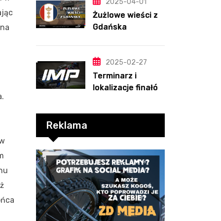
PRZEWIDYWANIA
2025-04-01
ając
2025
Żużlowe wieści z
Gdańska
yna
2025-02-27
Terminarz i
lokalizacje finałów
a.
Indywidualnych
Mistrzostw Polski
Reklama
 w
am
nu
uż
ońca