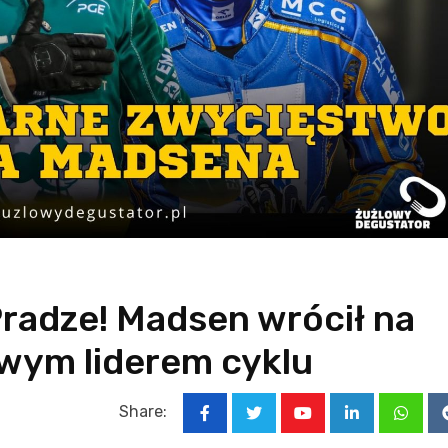
Pradze! Madsen wrócił na
owym liderem cyklu
Share:
Youtube
LinkedIn
Whats