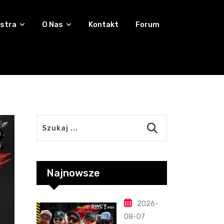
stra
O Nas
Kontakt
Forum
Najnowsze
2026-
08-07