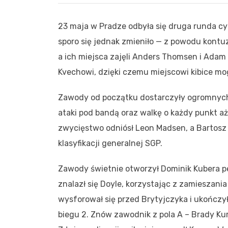
23 maja w Pradze odbyła się druga runda c
sporo się jednak zmieniło — z powodu kontuz
a ich miejsca zajęli Anders Thomsen i Adam
Kvechowi, dzięki czemu miejscowi kibice m
Zawody od początku dostarczyły ogromnych e
ataki pod bandą oraz walkę o każdy punkt aż
zwycięstwo odniósł Leon Madsen, a Bartosz 
klasyfikacji generalnej SGP.
Zawody świetnie otworzył Dominik Kubera pe
znalazł się Doyle, korzystając z zamieszan
wysforował się przed Brytyjczyka i ukończył
biegu 2. Znów zawodnik z pola A – Brady Kurtz