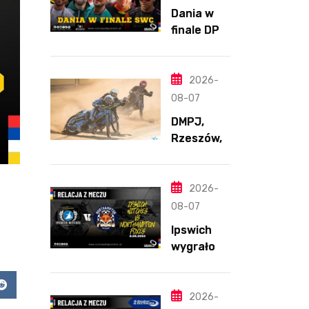
Dania w
finale DPŚ.
Zaskakują
cy
przebieg
2026-
półfinału
08-07
na
DMPJ,
Bikernieku
Rzeszów,
część
szkolenio
wa,
2026-
5.06.2026
08-07
Ipswich
wygrało z
Northamp
ton
app
Reddit
pomimo
2026-