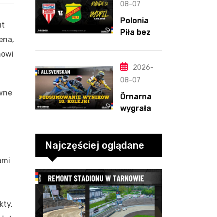
straty
08-07
Nichollsa.
Polonia
ut
Kosmiczny
Piła bez
mecz
ena,
szans w
Ellisa
nowi
Bydgoszcz
y. „Gryfy”
2026-
z
08-07
dwunasty
owne
Örnarna
m
wygrała
zwycięstw
rundę
em
zasadnicz
ą. Debiut
Najczęściej oglądane
Tondera w
ami
10. kolejce
kty.