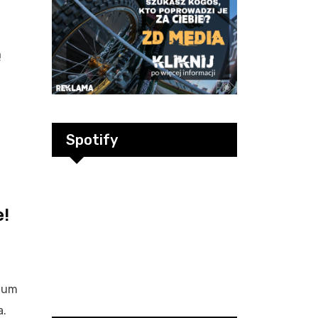
ą
Spotify
e!
dium
a.