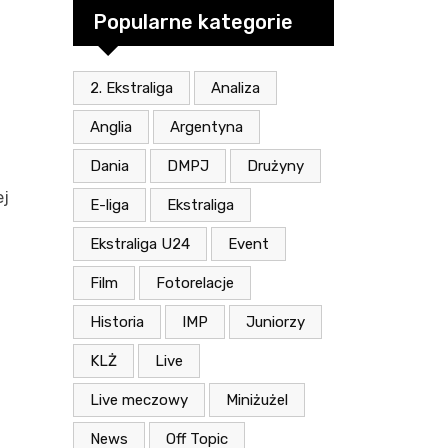
Popularne kategorie
2. Ekstraliga
Analiza
Anglia
Argentyna
Dania
DMPJ
Drużyny
ej
E-liga
Ekstraliga
a
Ekstraliga U24
Event
Film
Fotorelacje
Historia
IMP
Juniorzy
KLŻ
Live
Live meczowy
Miniżużel
News
Off Topic