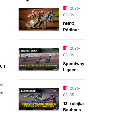
2026-
08-06
DMPJ,
Półfinał –
Runda 2,
Bydgoszcz
,
2026-
5.08.2026
08-06
i
Speedway
 i
Ligaen:
Sønderjyll
and Elite
ył
Speedway
2026-
nym
nie
08-05
zwalnia
13. kolejka
tempa.
Bauhaus-
Lider