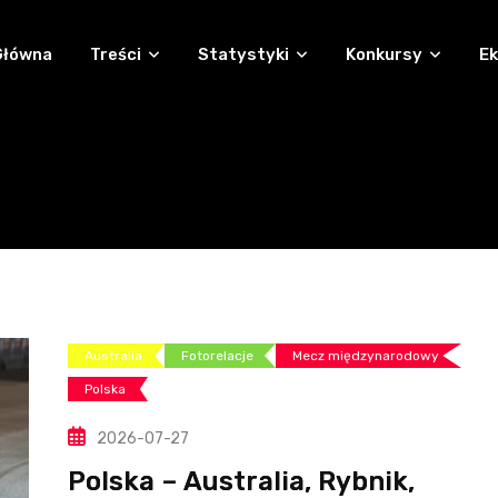
Główna
Treści
Statystyki
Konkursy
Ek
Australia
Fotorelacje
Mecz międzynarodowy
Polska
2026-07-27
Polska – Australia, Rybnik,