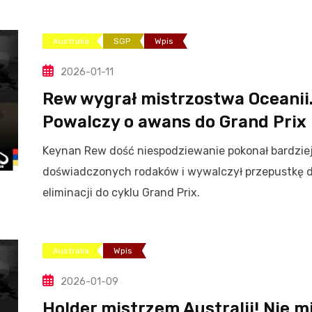
Australia
SGP
Wpis
2026-01-11
Rew wygrał mistrzostwa Oceanii
Powalczy o awans do Grand Prix
Keynan Rew dość niespodziewanie pokonał bardzie
doświadczonych rodaków i wywalczył przepustkę 
eliminacji do cyklu Grand Prix.
Australia
Wpis
2026-01-09
Holder mistrzem Australii! Nie m