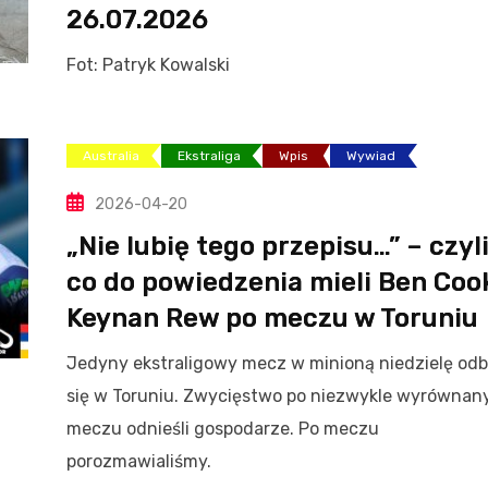
26.07.2026
Fot: Patryk Kowalski
Australia
Ekstraliga
Wpis
Wywiad
2026-04-20
„Nie lubię tego przepisu…” – czyl
co do powiedzenia mieli Ben Cook
Keynan Rew po meczu w Toruniu
Jedyny ekstraligowy mecz w minioną niedzielę odb
się w Toruniu. Zwycięstwo po niezwykle wyrówna
meczu odnieśli gospodarze. Po meczu
porozmawialiśmy.