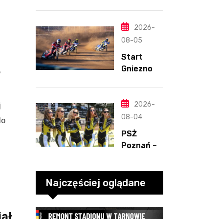
Ligan.
ponownie
Odmienion
zwycięski
y
2026-
Henriksso
08-05
n. Świetny
Start
mecz
.
Gniezno –
Blödorna
Kolejarz
Opole,
2.08.2026
2026-
j
-2
08-04
do
PSŻ
Poznań –
ROW
Rybnik,
2.08.2026
Najczęściej oglądane
-3
iał