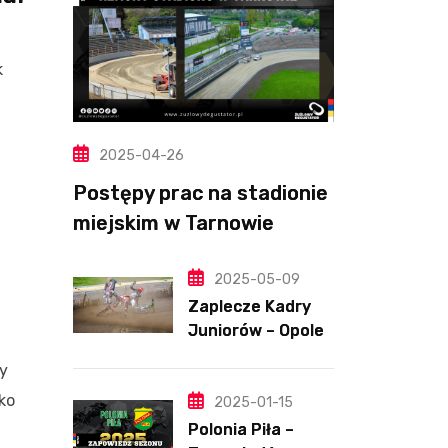
k
2025-04-26
Postępy prac na stadionie
miejskim w Tarnowie
(Wideo, foto)
2025-05-09
Zaplecze Kadry
Juniorów – Opole,
7.05.202
zy
ko
2025-01-15
Polonia Piła –