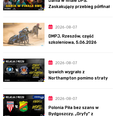
Dania w finale DPŚ.
Zaskakujący przebieg półfinału
na Bikernieku
2026-08-07
DMPJ, Rzeszów, część
szkoleniowa, 5.06.2026
2026-08-07
Ipswich wygrało z
Northampton pomimo straty
Nichollsa. Kosmiczny mecz
Ellisa
2026-08-07
Polonia Piła bez szans w
Bydgoszczy. „Gryfy” z