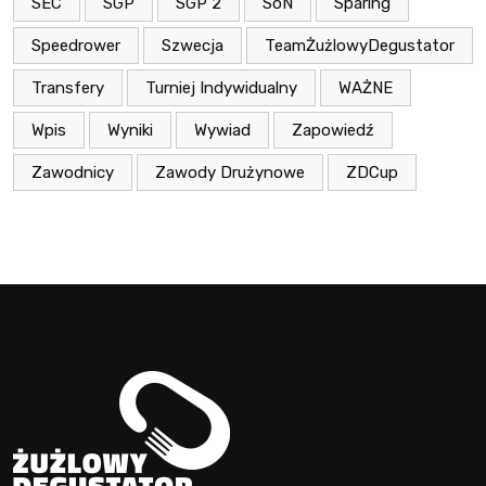
SEC
SGP
SGP 2
SoN
Sparing
Speedrower
Szwecja
TeamŻużlowyDegustator
Transfery
Turniej Indywidualny
WAŻNE
Wpis
Wyniki
Wywiad
Zapowiedź
Zawodnicy
Zawody Drużynowe
ZDCup