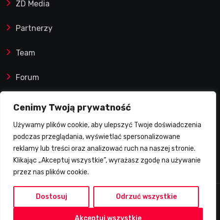
ZD Media
Partnerzy
Team
Forum
Reklamy i współprace
Cenimy Twoją prywatność
Używamy plików cookie, aby ulepszyć Twoje doświadczenia
Prawa autorskie
podczas przeglądania, wyświetlać spersonalizowane
reklamy lub treści oraz analizować ruch na naszej stronie.
Polityka Prywatności
Klikając „Akceptuj wszystkie”, wyrażasz zgodę na używanie
przez nas plików cookie.
Dostosuj
Odrzuć wszystkie
2026 © Żużlowy Degustator | Wszelkie prawa
Akceptuj wszystkie
zastrzeżone.