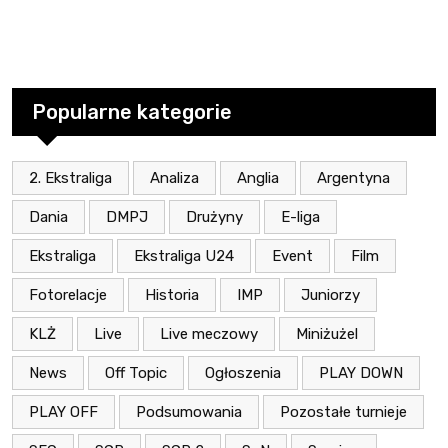
Popularne kategorie
2. Ekstraliga
Analiza
Anglia
Argentyna
Dania
DMPJ
Drużyny
E-liga
Ekstraliga
Ekstraliga U24
Event
Film
Fotorelacje
Historia
IMP
Juniorzy
KLŻ
Live
Live meczowy
Miniżużel
News
Off Topic
Ogłoszenia
PLAY DOWN
PLAY OFF
Podsumowania
Pozostałe turnieje