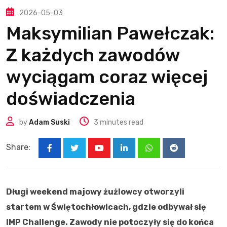
2026-05-03
Maksymilian Pawełczak:
Z każdych zawodów
wyciągam coraz więcej
doświadczenia
by
Adam Suski
3 minutes read
Share:
Youtube
LinkedIn
Whatsapp
Reddit
Długi weekend majowy żużlowcy otworzyli
startem w Świętochłowicach, gdzie odbywał się
IMP Challenge. Zawody nie potoczyły się do końca