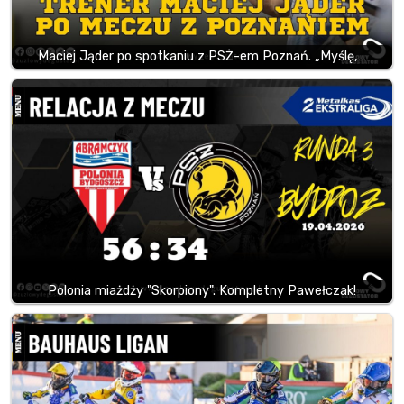
Maciej Jąder po spotkaniu z PSŻ-em Poznań. „Myślę,…
Polonia miażdży "Skorpiony". Kompletny Pawełczak!