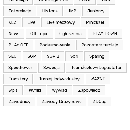
Fotorelacje
Historia
IMP
Juniorzy
KLŻ
Live
Live meczowy
Miniżużel
News
Off Topic
Ogłoszenia
PLAY DOWN
PLAY OFF
Podsumowania
Pozostałe turnieje
SEC
SGP
SGP 2
SoN
Sparing
Speedrower
Szwecja
TeamŻużlowyDegustator
Transfery
Turniej Indywidualny
WAŻNE
Wpis
Wyniki
Wywiad
Zapowiedź
Zawodnicy
Zawody Drużynowe
ZDCup