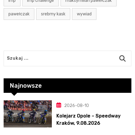
imp
imp challenge
maksymilian pawełczak
pawełczak
srebrny kask
wywiad
Najnowsze
2026-08-10
Kolejarz Opole – Speedway
Kraków, 9.08.2026