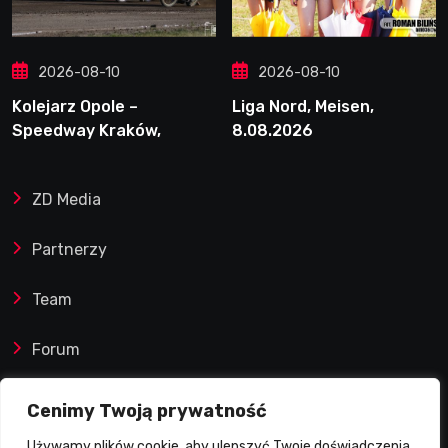
2026-08-10
2026-08-10
Kolejarz Opole –
Liga Nord, Meisen,
Speedway Kraków,
8.08.2026
9.08.2026
ZD Media
Partnerzy
Team
Forum
Reklamy i współprace
Cenimy Twoją prywatność
Używamy plików cookie, aby ulepszyć Twoje doświadczenia