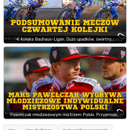
4. kolejka Bauhaus-Ligan. Dużo upadków, świetny…
Pawełczak młodzieżowym mistrzem Polski. Przyjemski…