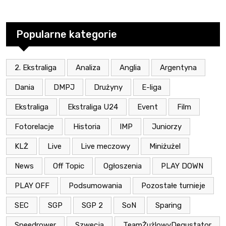
Popularne kategorie
2. Ekstraliga
Analiza
Anglia
Argentyna
Dania
DMPJ
Drużyny
E-liga
Ekstraliga
Ekstraliga U24
Event
Film
Fotorelacje
Historia
IMP
Juniorzy
KLŻ
Live
Live meczowy
Miniżużel
News
Off Topic
Ogłoszenia
PLAY DOWN
PLAY OFF
Podsumowania
Pozostałe turnieje
SEC
SGP
SGP 2
SoN
Sparing
Speedrower
Szwecja
TeamŻużlowyDegustator