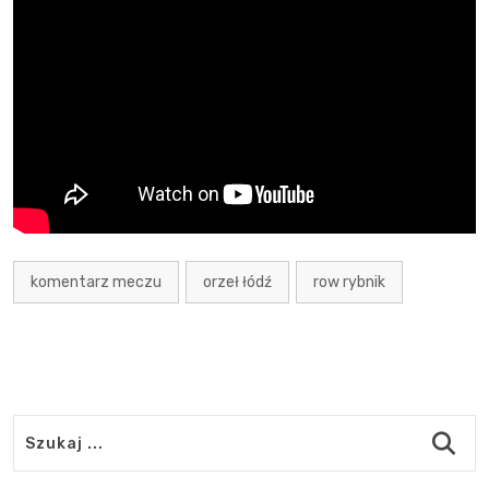
komentarz meczu
orzeł łódź
row rybnik