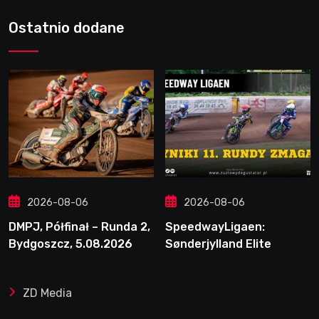
Ostatnio dodane
2026-08-06
2026-08-06
DMPJ, Półfinał – Runda 2,
SpeedwayLigaen:
Bydgoszcz, 5.08.2026
Sønderjylland Elite
Speedway nie zwalnia
tempa. Lider ponownie
ZD Media
zwycięski