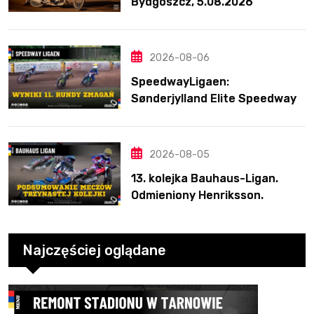
Bydgoszcz, 5.08.2026
2026-08-06
SpeedwayLigaen:
Sønderjylland Elite Speedway
nie zwalnia tempa. Lider
ponownie zwycięski
2026-08-05
13. kolejka Bauhaus-Ligan.
Odmieniony Henriksson.
Świetny mecz Blödorna
Najczęściej oglądane