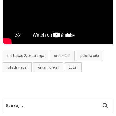
metalkas 2. ekstraliga
orzeł łódź
polonia piła
villads nagel
william drejer
żużel