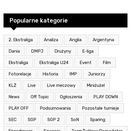
Popularne kategorie
2. Ekstraliga
Analiza
Anglia
Argentyna
Dania
DMPJ
Drużyny
E-liga
Ekstraliga
Ekstraliga U24
Event
Film
Fotorelacje
Historia
IMP
Juniorzy
KLŻ
Live
Live meczowy
Miniżużel
News
Off Topic
Ogłoszenia
PLAY DOWN
PLAY OFF
Podsumowania
Pozostałe turnieje
SEC
SGP
SGP 2
SoN
Sparing