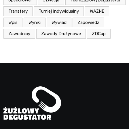
Speedrower
Szwecja
TeamŻużlowyDegustator
Transfery
Turniej Indywidualny
WAŻNE
Wpis
Wyniki
Wywiad
Zapowiedź
Zawodnicy
Zawody Drużynowe
ZDCup