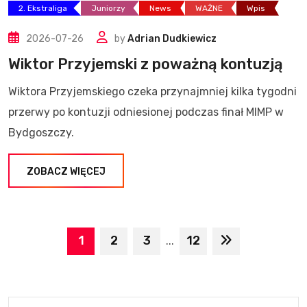
2. Ekstraliga
Juniorzy
News
WAŻNE
Wpis
2026-07-26
by
Adrian Dudkiewicz
Wiktor Przyjemski z poważną kontuzją
Wiktora Przyjemskiego czeka przynajmniej kilka tygodni
przerwy po kontuzji odniesionej podczas finał MIMP w
Bydgoszczy.
ZOBACZ WIĘCEJ
1
2
3
12
...