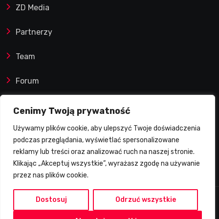
ZD Media
Partnerzy
Team
Forum
Reklamy i współprace
Cenimy Twoją prywatność
Używamy plików cookie, aby ulepszyć Twoje doświadczenia
Prawa autorskie
podczas przeglądania, wyświetlać spersonalizowane
reklamy lub treści oraz analizować ruch na naszej stronie.
Polityka Prywatności
Klikając „Akceptuj wszystkie”, wyrażasz zgodę na używanie
przez nas plików cookie.
Dostosuj
Odrzuć wszystkie
2026 © Żużlowy Degustator | Wszelkie prawa