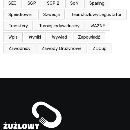
SEC
SGP
SGP 2
SoN
Sparing
Speedrower
Szwecja
TeamŻużlowyDegustator
Transfery
Turniej Indywidualny
WAŻNE
Wpis
Wyniki
Wywiad
Zapowiedź
Zawodnicy
Zawody Drużynowe
ZDCup