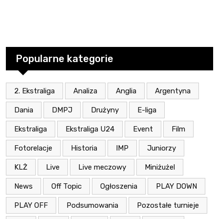
Popularne kategorie
2. Ekstraliga
Analiza
Anglia
Argentyna
Dania
DMPJ
Drużyny
E-liga
Ekstraliga
Ekstraliga U24
Event
Film
Fotorelacje
Historia
IMP
Juniorzy
KLŻ
Live
Live meczowy
Miniżużel
News
Off Topic
Ogłoszenia
PLAY DOWN
PLAY OFF
Podsumowania
Pozostałe turnieje