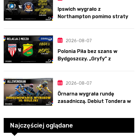
Ipswich wygrało z
Northampton pomimo straty
Nichollsa. Kosmiczny mecz
Ellisa
2026-08-07
Polonia Piła bez szans w
Bydgoszczy. „Gryfy” z
dwunastym zwycięstwem
2026-08-07
Örnarna wygrała rundę
zasadniczą. Debiut Tondera w
10. kolejce
Najczęściej oglądane