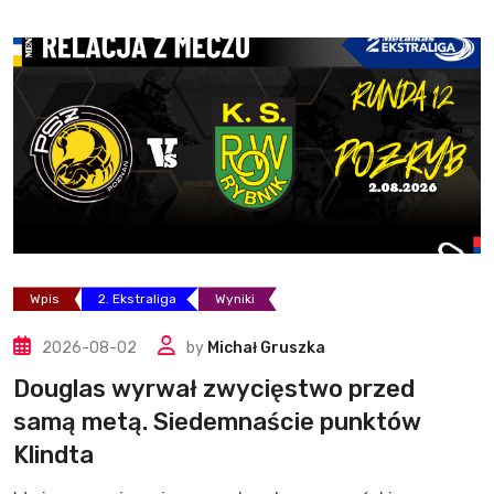
Wpis
2. Ekstraliga
Wyniki
2026-08-02
by
Michał Gruszka
Douglas wyrwał zwycięstwo przed
samą metą. Siedemnaście punktów
Klindta