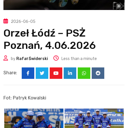
2026-06-05
Orzeł Łódź – PSŻ
Poznań, 4.06.2026
by
Rafał Świderski
Less than a minute
Share:
Youtube
LinkedIn
Whatsapp
Reddit
Fot: Patryk Kowalski