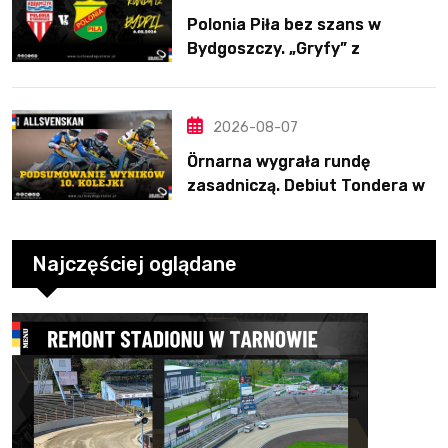
Polonia Piła bez szans w
Bydgoszczy. „Gryfy” z
dwunastym zwycięstwem
2026-08-07
Örnarna wygrała rundę
zasadniczą. Debiut Tondera w
10. kolejce
Najczęściej oglądane