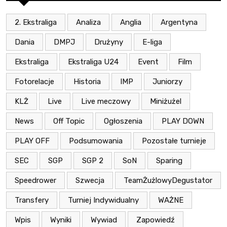
2. Ekstraliga
Analiza
Anglia
Argentyna
Dania
DMPJ
Drużyny
E-liga
Ekstraliga
Ekstraliga U24
Event
Film
Fotorelacje
Historia
IMP
Juniorzy
KLŻ
Live
Live meczowy
Miniżużel
News
Off Topic
Ogłoszenia
PLAY DOWN
PLAY OFF
Podsumowania
Pozostałe turnieje
SEC
SGP
SGP 2
SoN
Sparing
Speedrower
Szwecja
TeamŻużlowyDegustator
Transfery
Turniej Indywidualny
WAŻNE
Wpis
Wyniki
Wywiad
Zapowiedź