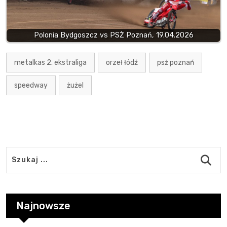
Polonia Bydgoszcz vs PSŻ Poznań, 19.04.2026
metalkas 2. ekstraliga
orzeł łódź
psż poznań
speedway
żużel
Najnowsze