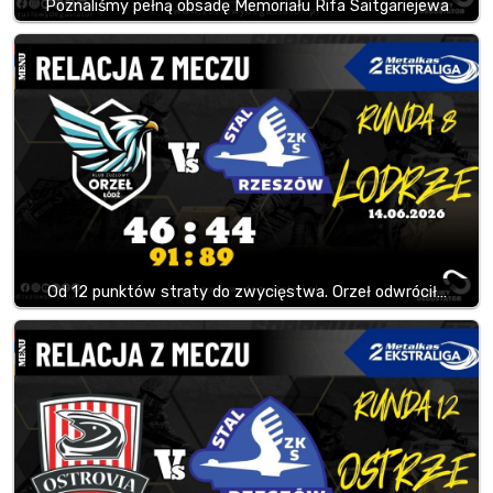
Poznaliśmy pełną obsadę Memoriału Rifa Saitgariejewa
Od 12 punktów straty do zwycięstwa. Orzeł odwrócił…