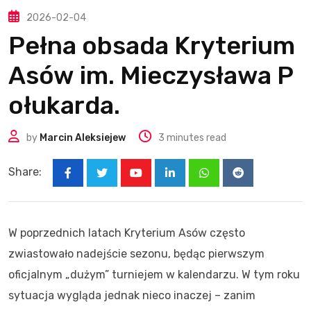
2026-02-04
Pełna obsada Kryterium
Asów im. Mieczysława P
ołukarda.
by
Marcin Aleksiejew
3 minutes read
Share:
Youtube
LinkedIn
Whatsapp
Reddit
W poprzednich latach Kryterium Asów często
zwiastowało nadejście sezonu, będąc pierwszym
oficjalnym „dużym” turniejem w kalendarzu. W tym roku
sytuacja wygląda jednak nieco inaczej – zanim