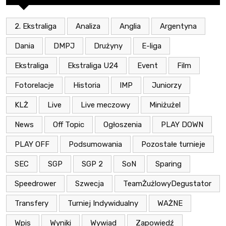
2. Ekstraliga
Analiza
Anglia
Argentyna
Dania
DMPJ
Drużyny
E-liga
Ekstraliga
Ekstraliga U24
Event
Film
Fotorelacje
Historia
IMP
Juniorzy
KLŻ
Live
Live meczowy
Miniżużel
News
Off Topic
Ogłoszenia
PLAY DOWN
PLAY OFF
Podsumowania
Pozostałe turnieje
SEC
SGP
SGP 2
SoN
Sparing
Speedrower
Szwecja
TeamŻużlowyDegustator
Transfery
Turniej Indywidualny
WAŻNE
Wpis
Wyniki
Wywiad
Zapowiedź