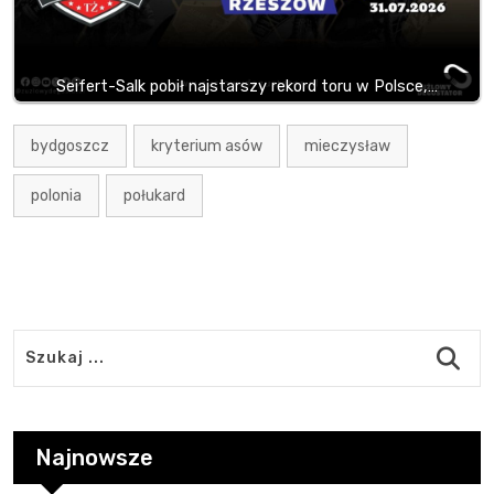
Seifert-Salk pobił najstarszy rekord toru w Polsce,…
bydgoszcz
kryterium asów
mieczysław
polonia
połukard
Najnowsze