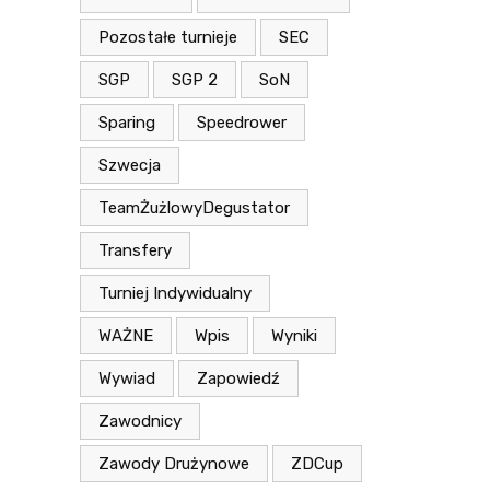
Pozostałe turnieje
SEC
SGP
SGP 2
SoN
Sparing
Speedrower
Szwecja
TeamŻużlowyDegustator
Transfery
Turniej Indywidualny
WAŻNE
Wpis
Wyniki
Wywiad
Zapowiedź
Zawodnicy
Zawody Drużynowe
ZDCup