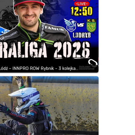
Łódź - INNPRO ROW Rybnik - 3 kolejka…