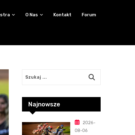
stra
O Nas
Kontakt
Forum
Najnowsze
2026-
08-06