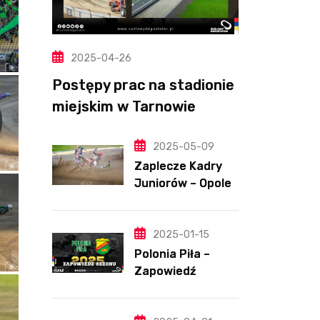
2025-04-26
Postępy prac na stadionie
miejskim w Tarnowie
(Wideo, foto)
2025-05-09
Zaplecze Kadry
Juniorów – Opole,
7.05.202
2025-01-15
Polonia Piła –
Zapowiedź
sezonu | SKŁADY
ANALIZA I