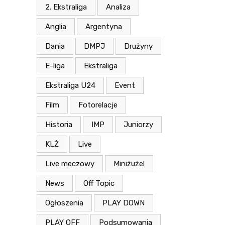
2. Ekstraliga
Analiza
Anglia
Argentyna
Dania
DMPJ
Drużyny
E-liga
Ekstraliga
Ekstraliga U24
Event
Film
Fotorelacje
Historia
IMP
Juniorzy
KLŻ
Live
Live meczowy
Miniżużel
News
Off Topic
Ogłoszenia
PLAY DOWN
PLAY OFF
Podsumowania