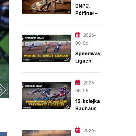
DMPJ,
Półfinał –
Runda 2,
Bydgoszcz
,
2026-
5.08.2026
08-06
Speedway
Ligaen:
Sønderjyll
and Elite
Speedway
2026-
nie
08-05
zwalnia
13. kolejka
tempa.
Bauhaus-
Lider
Ligan.
ponownie
Odmienion
zwycięski
y
2026-