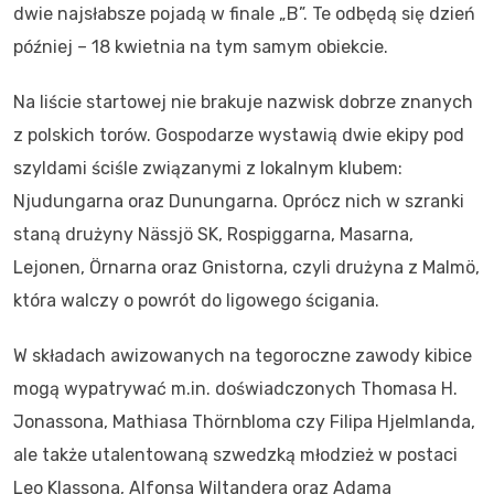
dwie najsłabsze pojadą w finale „B”. Te odbędą się dzień
później – 18 kwietnia na tym samym obiekcie.
Na liście startowej nie brakuje nazwisk dobrze znanych
z polskich torów. Gospodarze wystawią dwie ekipy pod
szyldami ściśle związanymi z lokalnym klubem:
Njudungarna oraz Dunungarna. Oprócz nich w szranki
staną drużyny Nässjö SK, Rospiggarna, Masarna,
Lejonen, Örnarna oraz Gnistorna, czyli drużyna z Malmö,
która walczy o powrót do ligowego ścigania.
W składach awizowanych na tegoroczne zawody kibice
mogą wypatrywać m.in. doświadczonych Thomasa H.
Jonassona, Mathiasa Thörnbloma czy Filipa Hjelmlanda,
ale także utalentowaną szwedzką młodzież w postaci
Leo Klassona, Alfonsa Wiltandera oraz Adama