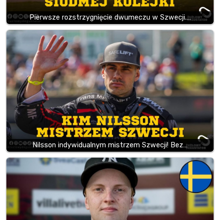
Pierwsze rozstrzygnięcie dwumeczu w Szwecji.…
Nilsson indywidualnym mistrzem Szwecji! Bez…