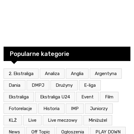
Popularne kategorie
2. Ekstraliga
Analiza
Anglia
Argentyna
Dania
DMPJ
Drużyny
E-liga
Ekstraliga
Ekstraliga U24
Event
Film
Fotorelacje
Historia
IMP
Juniorzy
KLŻ
Live
Live meczowy
Miniżużel
News
Off Topic
Ogłoszenia
PLAY DOWN