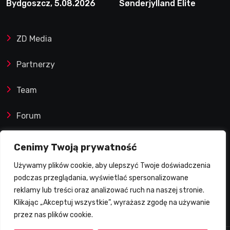
Bydgoszcz, 5.08.2026
Sønderjylland Elite
Speedway nie zwalnia
tempa. Lider ponownie
ZD Media
zwycięski
Partnerzy
Team
Forum
Reklamy i współprace
Cenimy Twoją prywatność
Używamy plików cookie, aby ulepszyć Twoje doświadczenia
Prawa autorskie
podczas przeglądania, wyświetlać spersonalizowane
reklamy lub treści oraz analizować ruch na naszej stronie.
Polityka Prywatności
Klikając „Akceptuj wszystkie”, wyrażasz zgodę na używanie
przez nas plików cookie.