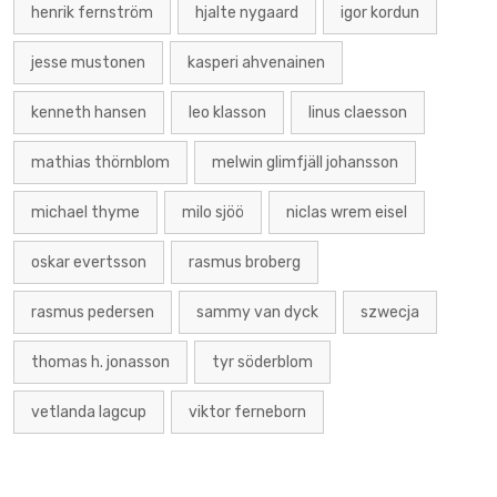
henrik fernström
hjalte nygaard
igor kordun
jesse mustonen
kasperi ahvenainen
kenneth hansen
leo klasson
linus claesson
mathias thörnblom
melwin glimfjäll johansson
michael thyme
milo sjöö
niclas wrem eisel
oskar evertsson
rasmus broberg
rasmus pedersen
sammy van dyck
szwecja
thomas h. jonasson
tyr söderblom
vetlanda lagcup
viktor ferneborn