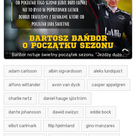
Bańbor notuje świetny początek sezonu. "Jeżdżę dużo…
adam carlsson
albin sigvardsson
aleks lundquist
alfons wiltander
avon van dyck
casper appelgren
charlie netz
daniel hauge sjöström
dante johansson
dawid owiżyc
eddie bock
elliot carlmark
filip hjelmland
gino manzares