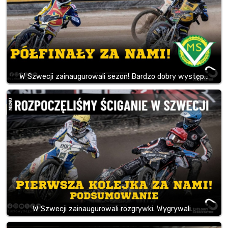
W Szwecji zainaugurowali sezon! Bardzo dobry występ…
W Szwecji zainaugurowali rozgrywki. Wygrywali…