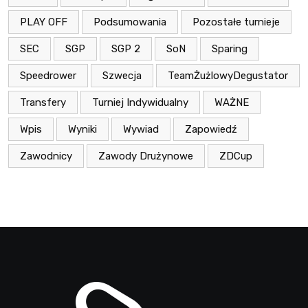
PLAY OFF
Podsumowania
Pozostałe turnieje
SEC
SGP
SGP 2
SoN
Sparing
Speedrower
Szwecja
TeamŻużlowyDegustator
Transfery
Turniej Indywidualny
WAŻNE
Wpis
Wyniki
Wywiad
Zapowiedź
Zawodnicy
Zawody Drużynowe
ZDCup