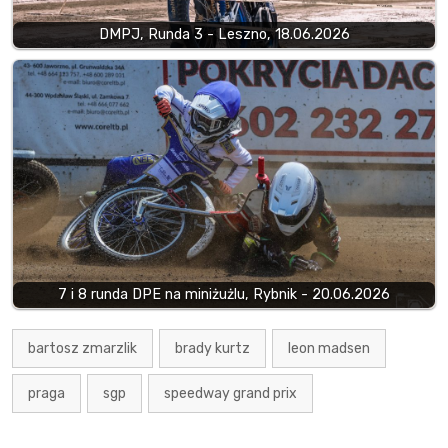
DMPJ, Runda 3 - Leszno, 18.06.2026
7 i 8 runda DPE na miniżużlu, Rybnik - 20.06.2026
bartosz zmarzlik
brady kurtz
leon madsen
praga
sgp
speedway grand prix