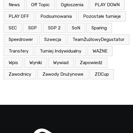
News
Off Topic
Ogłoszenia
PLAY DOWN
PLAY OFF
Podsumowania
Pozostałe turnieje
SEC
SGP
SGP 2
SoN
Sparing
Speedrower
Szwecja
TeamŻużlowyDegustator
Transfery
Turniej Indywidualny
WAŻNE
Wpis
Wyniki
Wywiad
Zapowiedź
Zawodnicy
Zawody Drużynowe
ZDCup