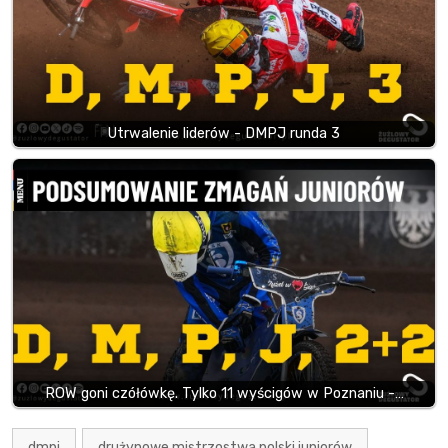
Utrwalenie liderów - DMPJ runda 3
ROW goni czółówkę. Tylko 11 wyścigów w Poznaniu -…
dmpj
drużynowe mistrzostwa polski juniorów