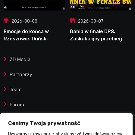
2026-08-08
2026-08-07
Emocje do końca w
Dania w finale DPŚ.
Rzeszowie. Duński
Zaskakujący przebieg
dynamit podporą Polonii.
półfinału na Bikernieku
Świetny Pickering
ZD Media
Partnerzy
Team
Forum
Reklamy i współprace
Cenimy Twoją prywatność
Używamy plików cookie, aby ulepszyć Twoje doświadczenia
Prawa autorskie