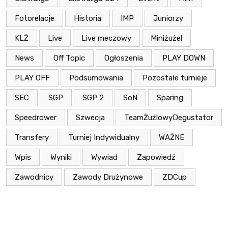
Fotorelacje
Historia
IMP
Juniorzy
KLŻ
Live
Live meczowy
Miniżużel
News
Off Topic
Ogłoszenia
PLAY DOWN
PLAY OFF
Podsumowania
Pozostałe turnieje
SEC
SGP
SGP 2
SoN
Sparing
Speedrower
Szwecja
TeamŻużlowyDegustator
Transfery
Turniej Indywidualny
WAŻNE
Wpis
Wyniki
Wywiad
Zapowiedź
Zawodnicy
Zawody Drużynowe
ZDCup