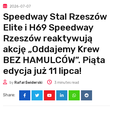
2026-07-07
Speedway Stal Rzeszów
Elite i H69 Speedway
Rzeszów reaktywują
akcję „Oddajemy Krew
BEZ HAMULCÓW”. Piąta
edycja już 11 lipca!
by
Rafał Świderski
3 minutes read
Share:
Youtube
LinkedIn
Whatsapp
Reddit