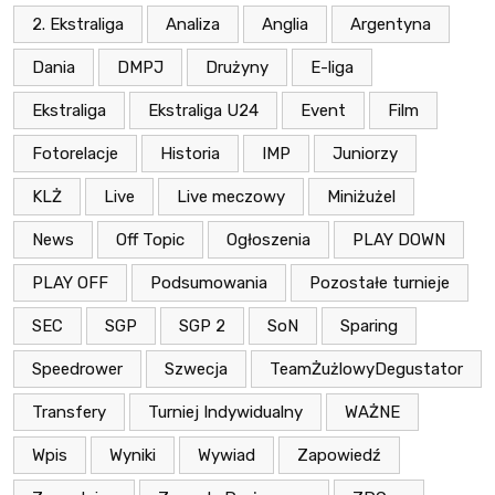
2. Ekstraliga
Analiza
Anglia
Argentyna
Dania
DMPJ
Drużyny
E-liga
Ekstraliga
Ekstraliga U24
Event
Film
Fotorelacje
Historia
IMP
Juniorzy
KLŻ
Live
Live meczowy
Miniżużel
News
Off Topic
Ogłoszenia
PLAY DOWN
PLAY OFF
Podsumowania
Pozostałe turnieje
SEC
SGP
SGP 2
SoN
Sparing
Speedrower
Szwecja
TeamŻużlowyDegustator
Transfery
Turniej Indywidualny
WAŻNE
Wpis
Wyniki
Wywiad
Zapowiedź