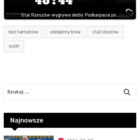
Stal Rzeszów wygrywa derby Podkarpacia po…
bez hamulców
oddajemy krew
stal rzeszów
żużel
Najnowsze